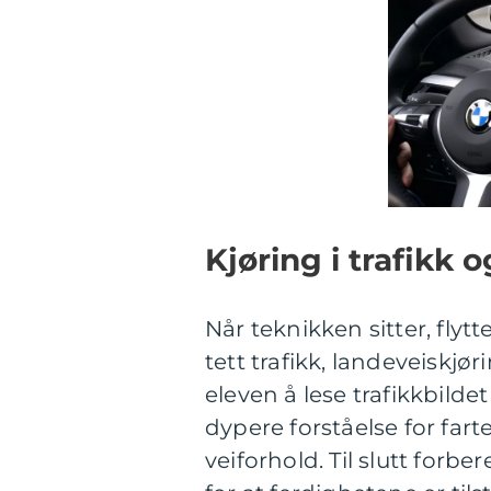
Kjøring i trafikk 
Når teknikken sitter, flyt
tett trafikk, landeveiskjø
eleven å lese trafikkbilde
dypere forståelse for fa
veiforhold. Til slutt forb