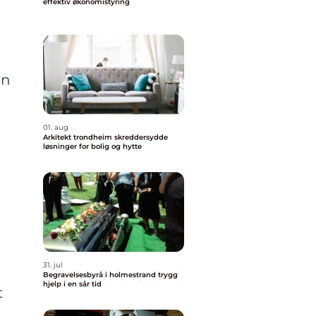
effektiv økonomistyring
en
01. aug
Arkitekt trondheim skreddersydde
løsninger for bolig og hytte
31. jul
Begravelsesbyrå i holmestrand trygg
hjelp i en sår tid
t