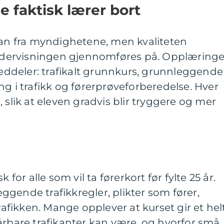
e faktisk lærer bort
an fra myndighetene, men kvaliteten
dervisningen gjennomføres på. Opplæring
oveddeler: trafikalt grunnkurs, grunnleggende
ng i trafikk og førerprøveforberedelse. Hver
 slik at eleven gradvis blir tryggere og mer
 for alle som vil ta førerkort før fylte 25 år.
gende trafikkregler, plikter som fører,
trafikken. Mange opplever at kurset gir et hel
årbare trafikanter kan være, og hvorfor små