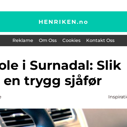
HENRIKEN.
no
Reklame
Om Oss
Cookies
Kontakt Oss
u en trygg sjåfør
e
Inspirat