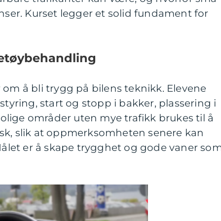
enser. Kurset legger et solid fundament for
etøybehandling
 om å bli trygg på bilens teknikk. Elevene
styring, start og stopp i bakker, plassering i
 Rolige områder uten mye trafikk brukes til å
isk, slik at oppmerksomheten senere kan
 Målet er å skape trygghet og gode vaner so