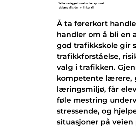
Å ta førerkort handl
handler om å bli en a
god trafikkskole gir
trafikkforståelse, r
valg i trafikken. Gje
kompetente lærere, g
læringsmiljø, får elev
føle mestring under
stressende, og hjel
situasjoner på veien