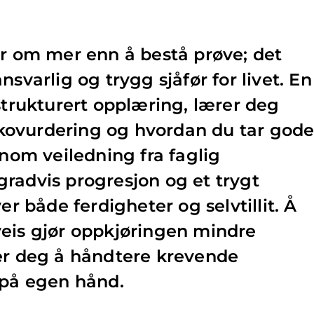
er om mer enn å bestå prøve; det
nsvarlig og trygg sjåfør for livet. En
 strukturert opplæring, lærer deg
isikovurdering og hvordan du tar god
nnom veiledning fra faglig
radvis progresjon og et trygt
er både ferdigheter og selvtillit. Å
veis gjør oppkjøringen mindre
per deg å håndtere krevende
 på egen hånd.