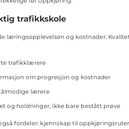
strekkelige før oppkjøring.
ktig trafikkskole
de læringsopplevelsen og kostnader. Kvalite
e trafikklærere
formasjon om progresjon og kostnader
 tålmodige lærere
et og holdninger, ikke bare bestått prøve
 også fordeler: kjennskap til oppkjøringsruter