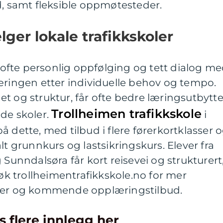
d, samt fleksible oppmøtesteder.
ger lokale trafikkskoler
r ofte personlig oppfølging og tett dialog m
æringen etter individuelle behov og tempo.
t og struktur, får ofte bedre læringsutbytt
Trollheimen trafikkskole
de skoler.
i
 dette, med tilbud i flere førerkortklasser 
lt grunnkurs og lastsikringskurs. Elever fra
 Sunndalsøra får kort reisevei og strukturert
 trollheimentrafikkskole.no for mer
iser og kommende opplæringstilbud.
s flere innlegg her