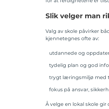
for at ferdighetene er til
Slik velger man ri
Valg av skole påvirker bå
kjennetegnes ofte av:
utdannede og oppdatert
tydelig plan og god in
trygt læringsmiljø med
fokus på ansvar, sikkerh
Å velge en lokal skole gir