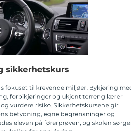
og sikkerhetskurs
tes fokuset til krevende miljøer. Bykjøring me
ring, forbikjøringer og ukjent terreng lærer
t og vurdere risiko. Sikkerhetskursene gir
rtens betydning, egne begrensninger og
eredes eleven på førerprøven, og skolen sørge