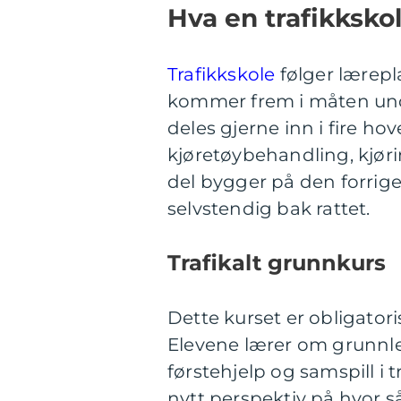
Hva en trafikkskol
Trafikkskole
følger lærepl
kommer frem i måten un
deles gjerne inn i fire h
kjøretøybehandling, kjøri
del bygger på den forrige,
selvstendig bak rattet.
Trafikalt grunnkurs
Dette kurset er obligatorisk
Elevene lærer om grunnleg
førstehjelp og samspill i 
nytt perspektiv på hvor s