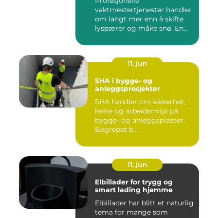
Profesjonelle
vaktmestertjenester handler
om langt mer enn å skifte
lyspærer og måke snø. En
god vak...
11. jun
SHA i bygge- og
anleggsprosjekter
SHA handler om sikkerhet,
helse og arbeidsmiljø på
bygge- og anleggsplasser.
Begrepet b...
11. jun
Elbillader for trygg og
smart lading hjemme
Elbillader har blitt et naturlig
tema for mange som