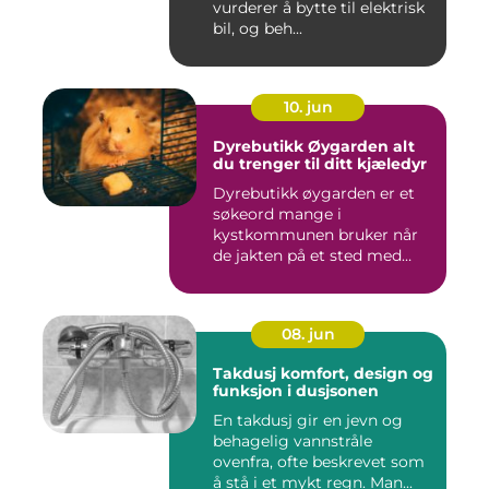
vurderer å bytte til elektrisk
bil, og beh...
10. jun
Dyrebutikk Øygarden alt
du trenger til ditt kjæledyr
Dyrebutikk øygarden er et
søkeord mange i
kystkommunen bruker når
de jakten på et sted med
godt utva...
08. jun
Takdusj komfort, design og
funksjon i dusjsonen
En takdusj gir en jevn og
behagelig vannstråle
ovenfra, ofte beskrevet som
å stå i et mykt regn. Man...