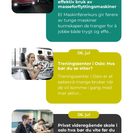
effektiv bruk av
masseforflyttingsmaskiner
Et Maskinførerkurs gir førere
av tunge maskiner
kunnskapen de trenger for å
jobbe både trygt og effe...
06. jul
Treningssenter i Oslo: Hva
bør du se etter?
Treningssenter i Oslo er et
søkeord mange bruker når
de vil komme i gang med
mer aktivi...
06. jul
Privat videregående skole i
oslo hva bør du vite før du