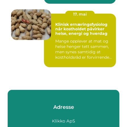
17. mai
Klinisk ernæringsfysiolog
når kostholdet påvirker
helse, energi og hverdag
Mange opplever at mat og
helse henger tett sammen,
men synes samtidig at
kostholdsråd er forvirrende...
Adresse