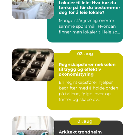
Lokaler til leie: Hva bør du
tenke på før du bestemmer
deg for å leie lokale?
Mange står jevnlig overfor
samme spørsmål: Hvordan
finner man lokaler til leie so...
02. aug
Regnskapsfører nøkkelen
til trygg og effektiv
økonomistyring
En regnskapsfører hjelper
bedrifter med å holde orden
på tallene, følge lover og
frister og skape ov...
01. aug
Arkitekt trondheim