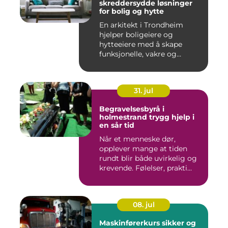
skreddersydde løsninger
for bolig og hytte
En arkitekt i Trondheim
hjelper boligeiere og
hytteeiere med å skape
funksjonelle, vakre og
gjennomt...
31. jul
Begravelsesbyrå i
holmestrand trygg hjelp i
en sår tid
Når et menneske dør,
opplever mange at tiden
rundt blir både uvirkelig og
krevende. Følelser, prakti...
08. jul
Maskinførerkurs sikker og