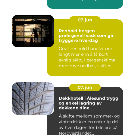
07. jun
Renhold bergen
profesjonell vask som gir
tryggere hverdag
Godt renhold handler om
langt mer enn å få bort
synlig skitt. I bergensklima
med mye nedbør, skiften...
07. jun
Dekkhotell i Ålesund trygg
og enkel lagring av
dekkene dine
Å skifte mellom sommer- og
vinterdekk er en naturlig del
av hverdagen for bileiere på
Nordvestlandet...