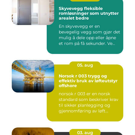
Skyvevegg fleksible
romløsninger som utnytter
arealet bedre
En skyvevegg er en
bevegelig vegg som gjør det
mulig å dele opp eller åpne
et rom på få sekunder. Ve...
05. aug
Norsok r 003 trygg og
effektiv bruk av løfteutstyr
offshore
norsok r 003 er en norsk
standard som beskriver krav
til sikker planlegging og
gjennomføring av løft...
03. aug