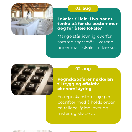
03. aug
Lokaler til leie: Hva bør du
tenke på før du bestemmer
deg for å leie lokale?
Mange står jevnlig overfor
samme spørsmål: Hvordan
finner man lokaler til leie so...
02. aug
Regnskapsfører nøkkelen
til trygg og effektiv
økonomistyring
En regnskapsfører hjelper
bedrifter med å holde orden
på tallene, følge lover og
frister og skape ov...