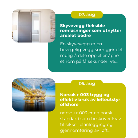
07. aug
Skyvevegg fleksible
romløsninger som utnytter
arealet bedre
En skyvevegg er en
bevegelig vegg som gjør det
mulig å dele opp eller åpne
et rom på få sekunder. Ve...
05. aug
Norsok r 003 trygg og
effektiv bruk av løfteutstyr
offshore
norsok r 003 er en norsk
standard som beskriver krav
til sikker planlegging og
gjennomføring av løft...