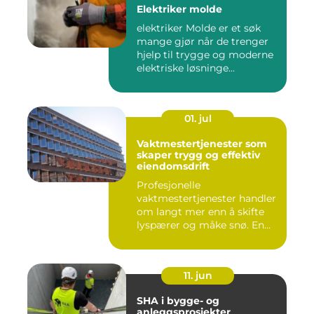
Elektriker molde
elektriker Molde er et søk
mange gjør når de trenger
hjelp til trygge og moderne
elektriske løsninge...
01. jul
Vaktmestertjenester som
skaper trygg og effektiv
eiendomsdrift
Profesjonelle
vaktmestertjenester handler
om langt mer enn å skifte
lyspærer og måke snø. En
god vak...
11. jun
SHA i bygge- og
anleggsprosjekter