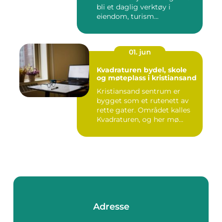
bli et daglig verktøy i
eiendom, turism...
01. jun
Kvadraturen bydel, skole
og møteplass i kristiansand
Kristiansand sentrum er
bygget som et rutenett av
rette gater. Området kalles
Kvadraturen, og her mø...
Adresse