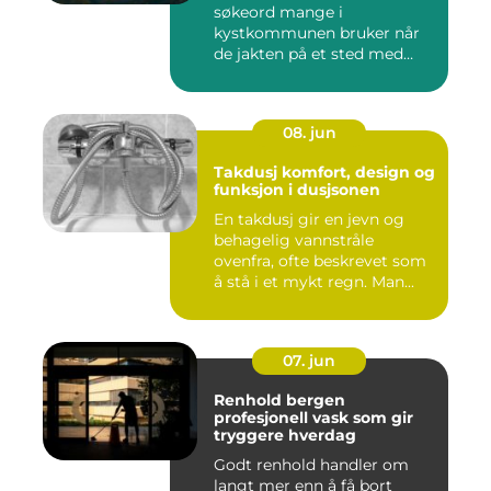
søkeord mange i
kystkommunen bruker når
de jakten på et sted med
godt utva...
08. jun
Takdusj komfort, design og
funksjon i dusjsonen
En takdusj gir en jevn og
behagelig vannstråle
ovenfra, ofte beskrevet som
å stå i et mykt regn. Man...
07. jun
Renhold bergen
profesjonell vask som gir
tryggere hverdag
Godt renhold handler om
langt mer enn å få bort