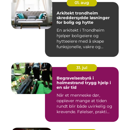
01. aug
Arkitekt trondheim
skreddersydde løsninger
for bolig og hytte
En arkitekt i Trondheim
hjelper boligeiere og
hytteeiere med å skape
funksjonelle, vakre og
gjennomt...
31. jul
Begravelsesbyrå i
holmestrand trygg hjelp i
en sår tid
Når et menneske dør,
opplever mange at tiden
rundt blir både uvirkelig og
krevende. Følelser, prakti...