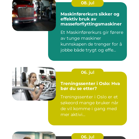
08. jul
Maskinførerkurs sikker og
effektiv bruk av
masseforflyttingsmaskiner
Et Maskinførerkurs gir førere
av tunge maskiner
kunnskapen de trenger for å
jobbe både trygt og effe...
06. jul
Treningssenter i Oslo: Hva
bør du se etter?
Treningssenter i Oslo er et
søkeord mange bruker når
de vil komme i gang med
mer aktivi...
06. jul