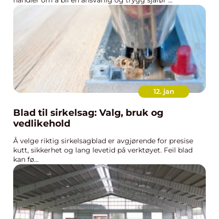
handler om å bli en ansvarlig og trygg sjåfør ...
12. jan
Blad til sirkelsag: Valg, bruk og
vedlikehold
Å velge riktig sirkelsagblad er avgjørende for presise
kutt, sikkerhet og lang levetid på verktøyet. Feil blad
kan fø...