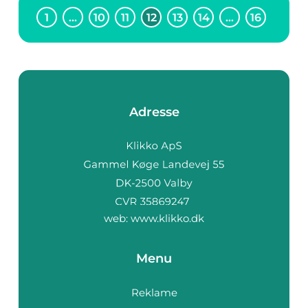
1
…
10
11
12
13
14
…
16
Adresse
web:
www.klikko.dk
Menu
Reklame