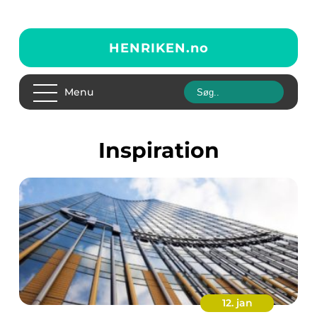
HENRIKEN.
no
Menu
inspiration
12. jan