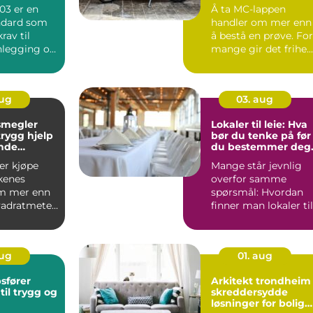
n ut på veien
03 er en
Å ta MC-lappen
ndard som
handler om mer enn
rav til
å bestå en prøve. For
anlegging og
mange gir det frihe...
ring av
aug
03. aug
megler
Lokaler til leie: Hva
bør du tenke på før
ende
du bestemmer deg
ked
for å leie lokale?
ler kjøpe
Mange står jevnlig
rkenes
overfor samme
m mer enn
spørsmål: Hvordan
vadratmeter.
finner man lokaler til
alt
leie so...
aug
01. aug
sfører
Arkitekt trondheim
til trygg og
skreddersydde
løsninger for bolig