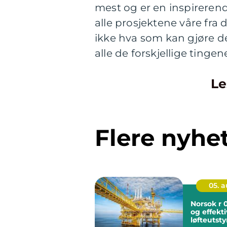
mest og er en inspirerend
alle prosjektene våre fra d
ikke hva som kan gjøre de
alle de forskjellige ting
Le
Flere nyhe
05. 
Norsok r 003 
og effekt
løfteutsty