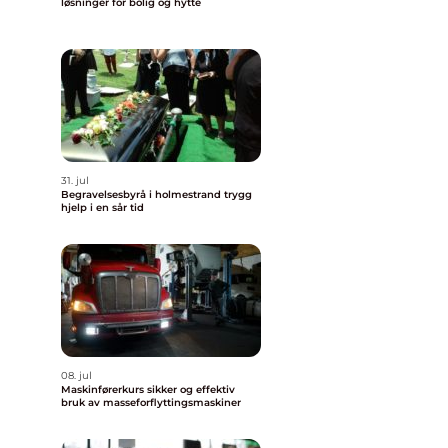
løsninger for bolig og hytte
31. jul
Begravelsesbyrå i holmestrand trygg
hjelp i en sår tid
08. jul
Maskinførerkurs sikker og effektiv
bruk av masseforflyttingsmaskiner