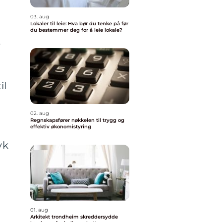
03. aug
Lokaler til leie: Hva bør du tenke på før
du bestemmer deg for å leie lokale?
t
il
02. aug
Regnskapsfører nøkkelen til trygg og
effektiv økonomistyring
yk
01. aug
Arkitekt trondheim skreddersydde