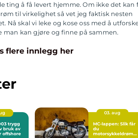
e ting å få levert hjemme. Om ikke det kan 
røm til virkelighet så vet jeg faktisk nesten
t. Nå skal vi leke og kose oss med å utforsk
ene man kan gjøre og finne på sammen.
s flere innlegg her
ter
aug
03. aug
trygg
MC-lappen: Slik får
iv bruk av
du
r offshore
motorsykkeldrømm