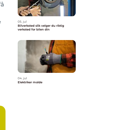
få
e
05. jul
Bilverksted slik velger du riktig
verksted for bilen din
04. jul
Elektriker molde
e