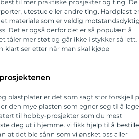
best til mer praktiske prosjekter og ting. De
porter, utestue eller andre ting. Hardplast e
r et materiale som er veldig motstandsdykti
s. Det er også derfor det er så populært å
et tåler mer støt og går ikke i stykker så lett.
n klart ser etter når man skal kjøpe
-prosjektenen
g plastplater er det som sagt stor forskjell 
er den mye plasten som egner seg til å lag
latert til hobby-prosjekter som du mest
ste deg ut i hjemme. vi fikk hjelp til å bestill
n at det ble sånn som vi ønsket oss aller