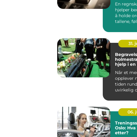
økonomis
En regnsk
hjelper be
å holde o
tallene, f
frister og 
31. j
Begravels
holmestrand 
hjelp i en
Når et me
opplever 
tiden rund
uvirkelig 
Følelser, pr
06. j
Treningss
Oslo: Hva
etter?