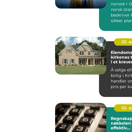
norsok r 0
norsk sta
beskriver k
sikker pl
gjennomfø
løft...
03. 
Eiendoms
kirkenes trygg hjelp
i et krev
boligmar
Å selge el
bolig i Ki
handler o
pris per k
Klima, lok
nærings...
02. 
Regnskap
nøkkelen 
effektiv