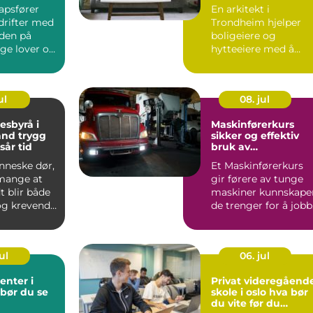
tyring
og hytte
apsfører
En arkitekt i
drifter med
Trondheim hjelper
rden på
boligeiere og
ølge lover og
hytteeiere med å
skape ov...
skape funksjonelle,
vakre og gjennomt...
ul
08. jul
esbyrå i
Maskinførerkurs
trygg
sikker og effektiv
 sår tid
bruk av
masseforflyttingsm
nneske dør,
Et Maskinførerkurs
skiner
mange at
gir førere av tunge
t blir både
maskiner kunnskape
og krevende.
de trenger for å job
akti...
både trygt og effe...
ul
06. jul
enter i
Privat videregåend
 bør du se
skole i oslo hva bør
du vite før du