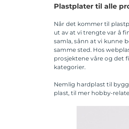
Plastplater til alle p
Når det kommer til plastp
ut av at vi trengte var å f
samla, sånn at vi kunne be
samme sted. Hos webplast.
prosjektene våre og det fis
kategorier.
Nemlig hardplast til byg
plast, til mer hobby-rela