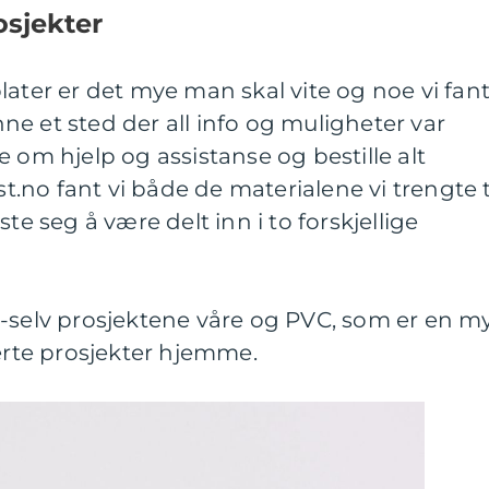
rosjekter
later er det mye man skal vite og noe vi fan
inne et sted der all info og muligheter var
 om hjelp og assistanse og bestille alt
no fant vi både de materialene vi trengte t
te seg å være delt inn i to forskjellige
g-selv prosjektene våre og PVC, som er en m
terte prosjekter hjemme.