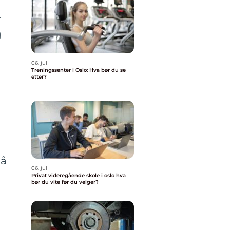
r
g
06. jul
Treningssenter i Oslo: Hva bør du se
etter?
på
06. jul
e
Privat videregående skole i oslo hva
bør du vite før du velger?
e