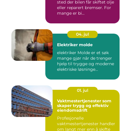
sted der bilen får skiftet olje
eller reparert bremser. For
mange er bi...
04. jul
Elektriker molde
elektriker Molde er et søk
mange gjør når de trenger
hjelp til trygge og moderne
elektriske løsninge...
01. jul
Vaktmestertjenester som
skaper trygg og effektiv
eiendomsdrift
Profesjonelle
vaktmestertjenester handler
om langt mer enn å skifte