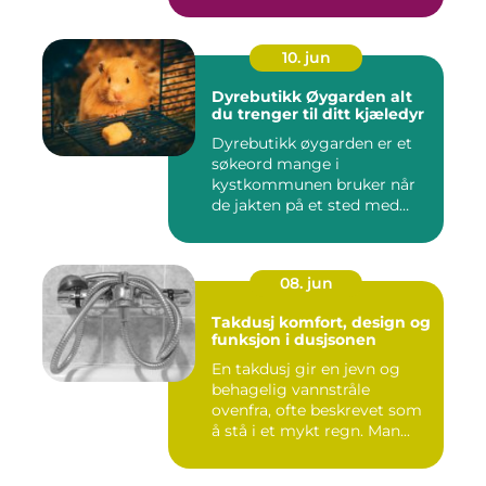
10. jun
Dyrebutikk Øygarden alt
du trenger til ditt kjæledyr
Dyrebutikk øygarden er et
søkeord mange i
kystkommunen bruker når
de jakten på et sted med
godt utva...
08. jun
Takdusj komfort, design og
funksjon i dusjsonen
En takdusj gir en jevn og
behagelig vannstråle
ovenfra, ofte beskrevet som
å stå i et mykt regn. Man...