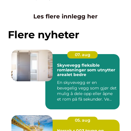
Les flere innlegg her
Flere nyheter
07. aug
Skyvevegg fleksible
romløsninger som utnytter
arealet bedre
En skyvevegg er en
bevegelig vegg som gjør det
mulig å dele opp eller åpne
et rom på få sekunder. Ve...
05. aug
Norsok r 003 trygg og