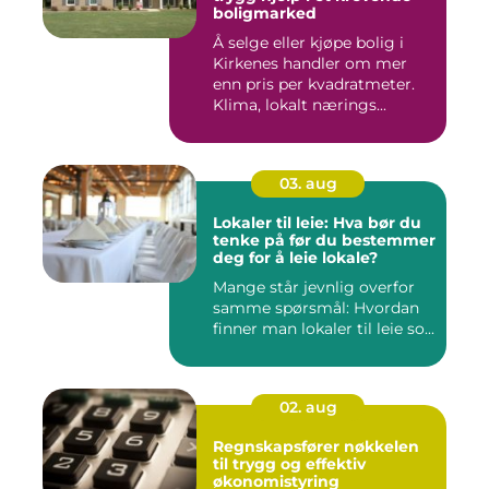
boligmarked
Å selge eller kjøpe bolig i
Kirkenes handler om mer
enn pris per kvadratmeter.
Klima, lokalt nærings...
03. aug
Lokaler til leie: Hva bør du
tenke på før du bestemmer
deg for å leie lokale?
Mange står jevnlig overfor
samme spørsmål: Hvordan
finner man lokaler til leie so...
02. aug
Regnskapsfører nøkkelen
til trygg og effektiv
økonomistyring