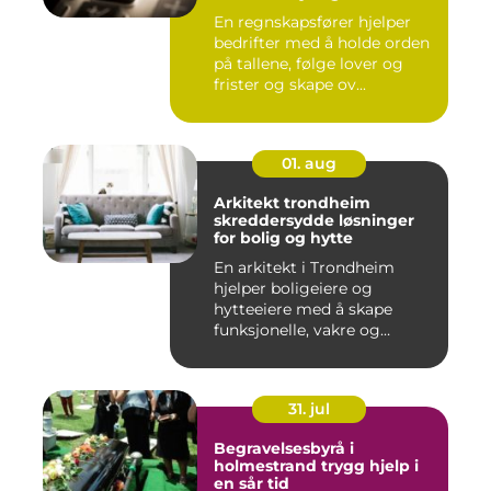
En regnskapsfører hjelper
bedrifter med å holde orden
på tallene, følge lover og
frister og skape ov...
01. aug
Arkitekt trondheim
skreddersydde løsninger
for bolig og hytte
En arkitekt i Trondheim
hjelper boligeiere og
hytteeiere med å skape
funksjonelle, vakre og
gjennomt...
31. jul
Begravelsesbyrå i
holmestrand trygg hjelp i
en sår tid