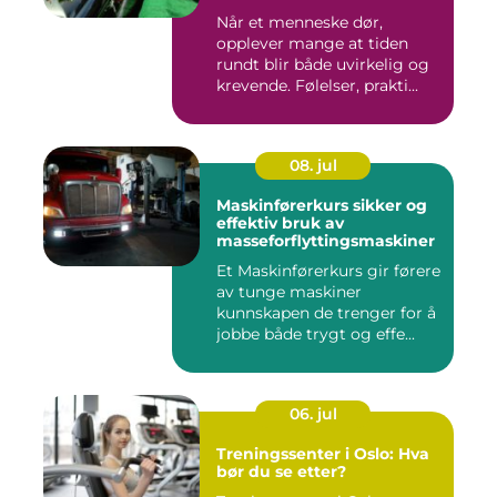
Når et menneske dør,
opplever mange at tiden
rundt blir både uvirkelig og
krevende. Følelser, prakti...
08. jul
Maskinførerkurs sikker og
effektiv bruk av
masseforflyttingsmaskiner
Et Maskinførerkurs gir førere
av tunge maskiner
kunnskapen de trenger for å
jobbe både trygt og effe...
06. jul
Treningssenter i Oslo: Hva
bør du se etter?