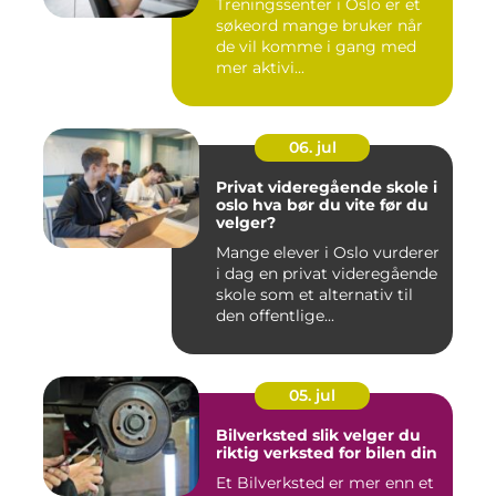
Treningssenter i Oslo er et
søkeord mange bruker når
de vil komme i gang med
mer aktivi...
06. jul
Privat videregående skole i
oslo hva bør du vite før du
velger?
Mange elever i Oslo vurderer
i dag en privat videregående
skole som et alternativ til
den offentlige...
05. jul
Bilverksted slik velger du
riktig verksted for bilen din
Et Bilverksted er mer enn et