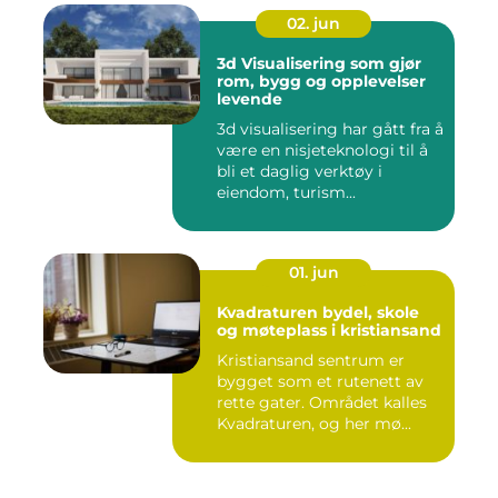
02. jun
3d Visualisering som gjør
rom, bygg og opplevelser
levende
3d visualisering har gått fra å
være en nisjeteknologi til å
bli et daglig verktøy i
eiendom, turism...
01. jun
Kvadraturen bydel, skole
og møteplass i kristiansand
Kristiansand sentrum er
bygget som et rutenett av
rette gater. Området kalles
Kvadraturen, og her mø...