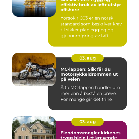
effektiv bruk av løfteutstyr
offshore
norsok r 003 er en norsk
standard som beskriver krav
til sikker planlegging og
gjennomføring av løft...
03. aug
MC-lappen: Slik får du
motorsykkeldrømmen ut
på veien
Å ta MC-lappen handler om
mer enn å bestå en prøve.
For mange gir det frihe...
03. aug
Eiendomsmegler kirkenes
trygg hjelp i et krevende