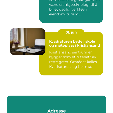
være en nisjeteknologi til å
bli et daglig verktøy i
eiendom, turism...
01. jun
Kvadraturen bydel, skole
og møteplass i kristiansand
Kristiansand sentrum er
bygget som et rutenett av
rette gater. Området kalles
Kvadraturen, og her mø...
Adresse