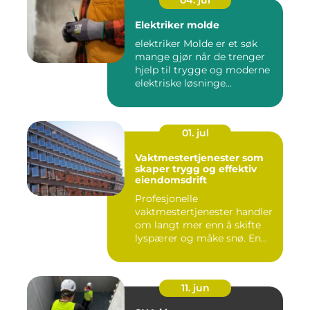
Elektriker molde
elektriker Molde er et søk
mange gjør når de trenger
hjelp til trygge og moderne
elektriske løsninge...
01. jul
Vaktmestertjenester som
skaper trygg og effektiv
eiendomsdrift
Profesjonelle
vaktmestertjenester handler
om langt mer enn å skifte
lyspærer og måke snø. En
god vak...
11. jun