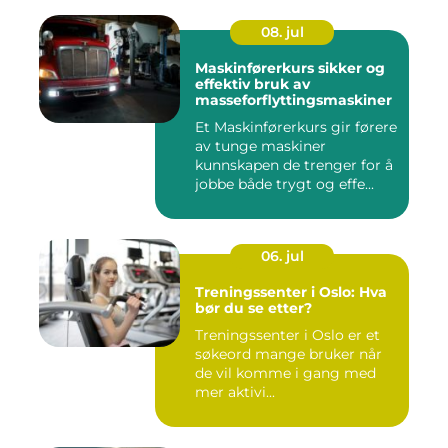
08. jul
Maskinførerkurs sikker og
effektiv bruk av
masseforflyttingsmaskiner
Et Maskinførerkurs gir førere
av tunge maskiner
kunnskapen de trenger for å
jobbe både trygt og effe...
06. jul
Treningssenter i Oslo: Hva
bør du se etter?
Treningssenter i Oslo er et
søkeord mange bruker når
de vil komme i gang med
mer aktivi...