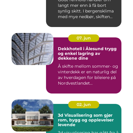
langt mer enn å få bort
synlig skitt. I bergensklima
med mye nedbør, skiften...
07. jun
Dekkhotell i Ålesund trygg
og enkel lagring av
dekkene dine
Å skifte mellom sommer- og
vinterdekk er en naturlig del
av hverdagen for bileiere på
Nordvestlandet...
02. jun
3d Visualisering som gjør
rom, bygg og opplevelser
levende
3d visualisering har gått fra å