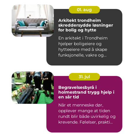
01. aug
Arkitekt trondheim
skreddersydde løsninger
for bolig og hytte
En arkitekt i Trondheim
hjelper boligeiere og
hytteeiere med å skape
funksjonelle, vakre og
gjennomt...
31. jul
Begravelsesbyrå i
holmestrand trygg hjelp i
en sår tid
Når et menneske dør,
opplever mange at tiden
rundt blir både uvirkelig og
krevende. Følelser, prakti...