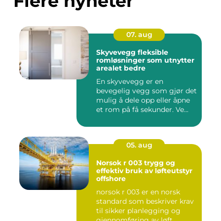
Flere nyheter
07. aug
Skyvevegg fleksible
romløsninger som utnytter
arealet bedre
En skyvevegg er en
bevegelig vegg som gjør det
mulig å dele opp eller åpne
et rom på få sekunder. Ve...
05. aug
Norsok r 003 trygg og
effektiv bruk av løfteutstyr
offshore
norsok r 003 er en norsk
standard som beskriver krav
til sikker planlegging og
gjennomføring av løft...