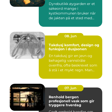
Dyrebutikk øygarden er et
søkeord mange i
kystkommunen bruker når
de jakten på et sted med
godt utva...
08. jun
Takdusj komfort, design og
funksjon i dusjsonen
En takdusj gir en jevn og
behagelig vannstråle
ovenfra, ofte beskrevet som
å stå i et mykt regn. Man...
07. jun
Renhold bergen
profesjonell vask som gir
tryggere hverdag
Godt renhold handler om