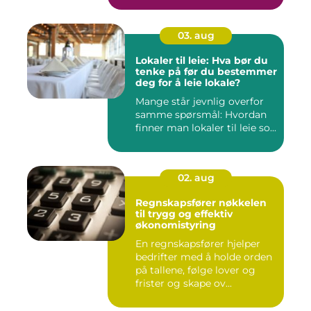
03. aug
Lokaler til leie: Hva bør du
tenke på før du bestemmer
deg for å leie lokale?
Mange står jevnlig overfor
samme spørsmål: Hvordan
finner man lokaler til leie so...
02. aug
Regnskapsfører nøkkelen
til trygg og effektiv
økonomistyring
En regnskapsfører hjelper
bedrifter med å holde orden
på tallene, følge lover og
frister og skape ov...