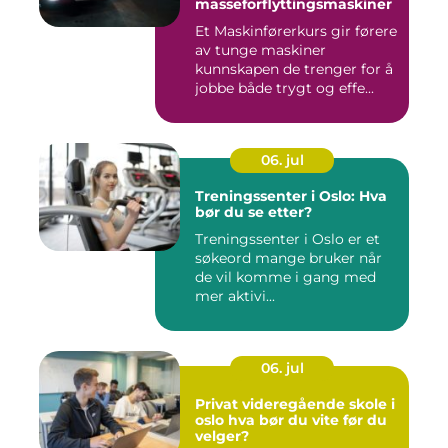
masseforflyttingsmaskiner
Et Maskinførerkurs gir førere
av tunge maskiner
kunnskapen de trenger for å
jobbe både trygt og effe...
06. jul
Treningssenter i Oslo: Hva
bør du se etter?
Treningssenter i Oslo er et
søkeord mange bruker når
de vil komme i gang med
mer aktivi...
06. jul
Privat videregående skole i
oslo hva bør du vite før du
velger?