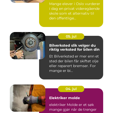
Mange elever i Oslo vurderer
i dag en privat videregående
skole som et alternativ til
den offentlige...
05. jul
Bilverksted slik velger du
riktig verksted for bilen din
Et Bilverksted er mer enn et
sted der bilen får skiftet olje
eller reparert bremser. For
mange er bi...
04. jul
Elektriker molde
elektriker Molde er et søk
mange gjør når de trenger