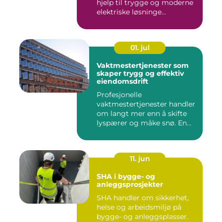
hjelp til trygge og moderne
elektriske løsninge...
01. jul
Vaktmestertjenester som
skaper trygg og effektiv
eiendomsdrift
Profesjonelle
vaktmestertjenester handler
om langt mer enn å skifte
lyspærer og måke snø. En
god vak...
11. jun
SHA i bygge- og
anleggsprosjekter
SHA handler om sikkerhet,
helse og arbeidsmiljø på
bygge- og anleggsplasser.