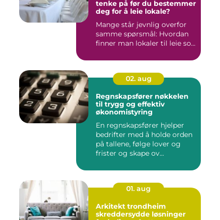
tenke på før du bestemmer
deg for å leie lokale?
Mange står jevnlig overfor
samme spørsmål: Hvordan
finner man lokaler til leie so...
02. aug
Regnskapsfører nøkkelen
til trygg og effektiv
økonomistyring
En regnskapsfører hjelper
bedrifter med å holde orden
på tallene, følge lover og
frister og skape ov...
01. aug
Arkitekt trondheim
skreddersydde løsninger