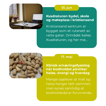
01. jun
Kvadraturen bydel, skole
og møteplass i kristiansand
Kristiansand sentrum er
bygget som et rutenett av
rette gater. Området kalles
Kvadraturen, og her mø...
17. mai
Klinisk ernæringsfysiolog
når kostholdet påvirker
helse, energi og hverdag
Mange opplever at mat og
helse henger tett sammen,
men synes samtidig at
kostholdsråd er forvirrende...