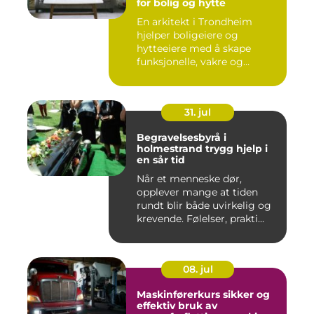
for bolig og hytte
En arkitekt i Trondheim
hjelper boligeiere og
hytteeiere med å skape
funksjonelle, vakre og
gjennomt...
31. jul
Begravelsesbyrå i
holmestrand trygg hjelp i
en sår tid
Når et menneske dør,
opplever mange at tiden
rundt blir både uvirkelig og
krevende. Følelser, prakti...
08. jul
Maskinførerkurs sikker og
effektiv bruk av