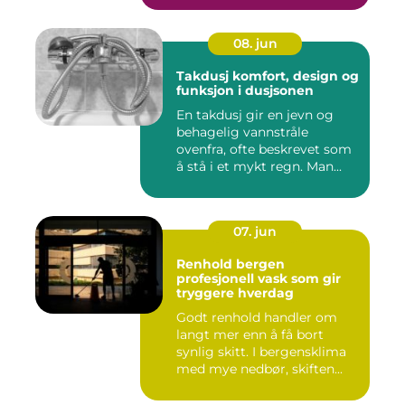
08. jun
Takdusj komfort, design og
funksjon i dusjsonen
En takdusj gir en jevn og
behagelig vannstråle
ovenfra, ofte beskrevet som
å stå i et mykt regn. Man...
07. jun
Renhold bergen
profesjonell vask som gir
tryggere hverdag
Godt renhold handler om
langt mer enn å få bort
synlig skitt. I bergensklima
med mye nedbør, skiften...