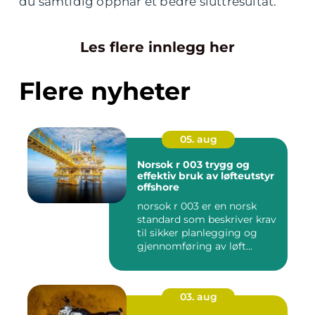
du samtidig oppnår et bedre sluttresultat.
Les flere innlegg her
Flere nyheter
05. aug
Norsok r 003 trygg og
effektiv bruk av løfteutstyr
offshore
norsok r 003 er en norsk
standard som beskriver krav
til sikker planlegging og
gjennomføring av løft...
03. aug