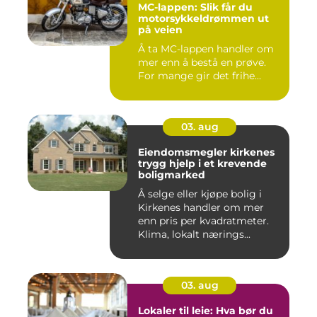
MC-lappen: Slik får du
motorsykkeldrømmen ut
på veien
Å ta MC-lappen handler om
mer enn å bestå en prøve.
For mange gir det frihe...
03. aug
Eiendomsmegler kirkenes
trygg hjelp i et krevende
boligmarked
Å selge eller kjøpe bolig i
Kirkenes handler om mer
enn pris per kvadratmeter.
Klima, lokalt nærings...
03. aug
Lokaler til leie: Hva bør du