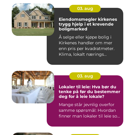
03. aug
Eiendomsmegler kirkenes
trygg hjelp i et krevende
boligmarked
Å selge eller kjøpe bolig i
Kirkenes handler om mer
enn pris per kvadratmeter.
Klima, lokalt nærings...
03. aug
Lokaler til leie: Hva bør du
tenke på før du bestemmer
deg for å leie lokale?
Mange står jevnlig overfor
samme spørsmål: Hvordan
finner man lokaler til leie so...