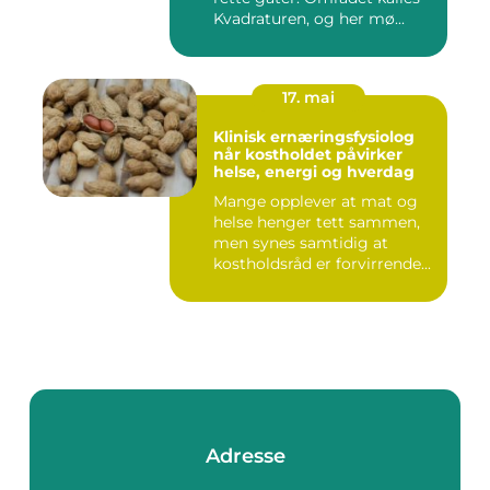
Kvadraturen, og her mø...
17. mai
Klinisk ernæringsfysiolog
når kostholdet påvirker
helse, energi og hverdag
Mange opplever at mat og
helse henger tett sammen,
men synes samtidig at
kostholdsråd er forvirrende...
Adresse