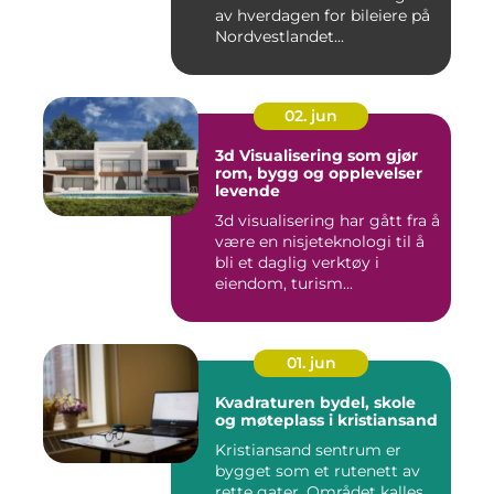
av hverdagen for bileiere på
Nordvestlandet...
02. jun
3d Visualisering som gjør
rom, bygg og opplevelser
levende
3d visualisering har gått fra å
være en nisjeteknologi til å
bli et daglig verktøy i
eiendom, turism...
01. jun
Kvadraturen bydel, skole
og møteplass i kristiansand
Kristiansand sentrum er
bygget som et rutenett av
rette gater. Området kalles