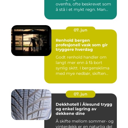
ovenfra, ofte beskrevet som
å stå i et mykt regn. Man...
07. jun
Renhold bergen
profesjonell vask som gir
tryggere hverdag
Godt renhold handler om
langt mer enn å få bort
synlig skitt. I bergensklima
med mye nedbør, skiften...
07. jun
Dekkhotell i Ålesund trygg
og enkel lagring av
dekkene dine
Å skifte mellom sommer- og
vinterdekk er en naturlig del