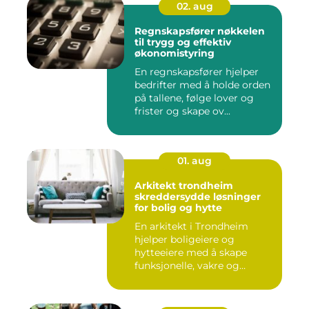
02. aug
Regnskapsfører nøkkelen
til trygg og effektiv
økonomistyring
En regnskapsfører hjelper
bedrifter med å holde orden
på tallene, følge lover og
frister og skape ov...
01. aug
Arkitekt trondheim
skreddersydde løsninger
for bolig og hytte
En arkitekt i Trondheim
hjelper boligeiere og
hytteeiere med å skape
funksjonelle, vakre og
gjennomt...