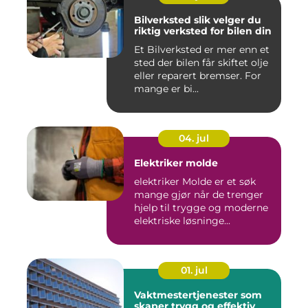
Bilverksted slik velger du
riktig verksted for bilen din
Et Bilverksted er mer enn et
sted der bilen får skiftet olje
eller reparert bremser. For
mange er bi...
04. jul
Elektriker molde
elektriker Molde er et søk
mange gjør når de trenger
hjelp til trygge og moderne
elektriske løsninge...
01. jul
Vaktmestertjenester som
skaper trygg og effektiv