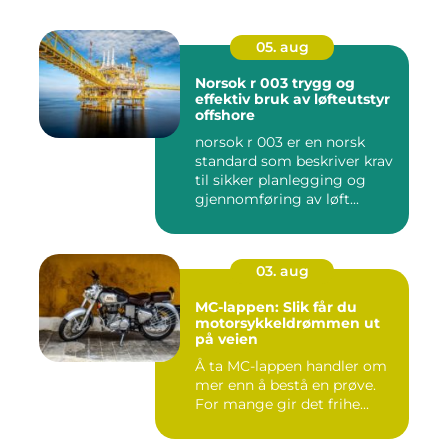
05. aug
Norsok r 003 trygg og
effektiv bruk av løfteutstyr
offshore
norsok r 003 er en norsk
standard som beskriver krav
til sikker planlegging og
gjennomføring av løft...
03. aug
MC-lappen: Slik får du
motorsykkeldrømmen ut
på veien
Å ta MC-lappen handler om
mer enn å bestå en prøve.
For mange gir det frihe...