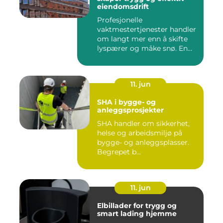
eiendomsdrift
Profesjonelle
vaktmestertjenester handler
om langt mer enn å skifte
lyspærer og måke snø. En
god vak...
11. jun
SHA i bygge- og
anleggsprosjekter
SHA handler om sikkerhet,
helse og arbeidsmiljø på
bygge- og anleggsplasser.
Begrepet b...
11. jun
Elbillader for trygg og
smart lading hjemme