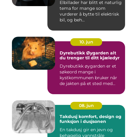
Elbillader har blitt et naturlig
tema for mange som
vurderer å bytte til elektrisk
bil, og beh...
10. jun
Dyrebutikk Øygarden alt
du trenger til ditt kjæledyr
Dyrebutikk øygarden er et
søkeord mange i
kystkommunen bruker når
de jakten på et sted med
godt utva...
08. jun
Takdusj komfort, design og
funksjon i dusjsonen
En takdusj gir en jevn og
behagelig vannstråle