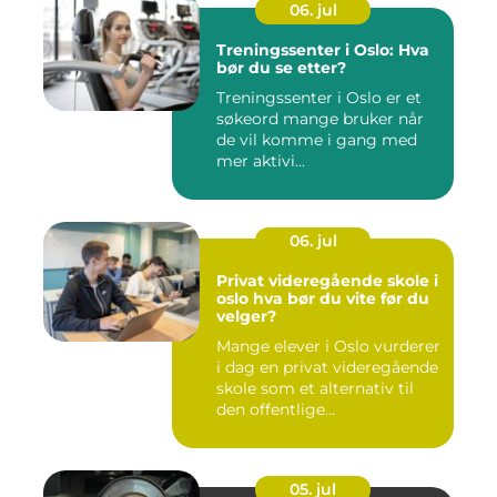
06. jul
Treningssenter i Oslo: Hva
bør du se etter?
Treningssenter i Oslo er et
søkeord mange bruker når
de vil komme i gang med
mer aktivi...
06. jul
Privat videregående skole i
oslo hva bør du vite før du
velger?
Mange elever i Oslo vurderer
i dag en privat videregående
skole som et alternativ til
den offentlige...
05. jul