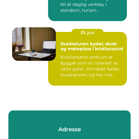
bli et daglig verktøy i
eiendom, turism...
01. jun
Kvadraturen bydel, skole
og møteplass i kristiansand
Kristiansand sentrum er
bygget som et rutenett av
rette gater. Området kalles
Kvadraturen, og her mø...
Adresse