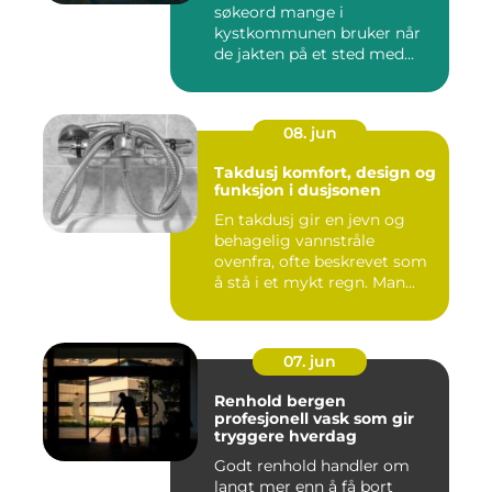
søkeord mange i
kystkommunen bruker når
de jakten på et sted med
godt utva...
08. jun
Takdusj komfort, design og
funksjon i dusjsonen
En takdusj gir en jevn og
behagelig vannstråle
ovenfra, ofte beskrevet som
å stå i et mykt regn. Man...
07. jun
Renhold bergen
profesjonell vask som gir
tryggere hverdag
Godt renhold handler om
langt mer enn å få bort