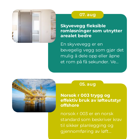
07. aug
Skyvevegg fleksible
romløsninger som utnytter
arealet bedre
En skyvevegg er en
bevegelig vegg som gjør det
mulig å dele opp eller åpne
et rom på få sekunder. Ve...
05. aug
Norsok r 003 trygg og
effektiv bruk av løfteutstyr
offshore
norsok r 003 er en norsk
standard som beskriver krav
til sikker planlegging og
gjennomføring av løft...