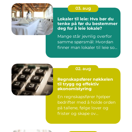
03. aug
Lokaler til leie: Hva bør du
tenke på før du bestemmer
deg for å leie lokale?
Mange står jevnlig overfor
samme spørsmål: Hvordan
finner man lokaler til leie so...
02. aug
Regnskapsfører nøkkelen
til trygg og effektiv
økonomistyring
En regnskapsfører hjelper
bedrifter med å holde orden
på tallene, følge lover og
frister og skape ov...