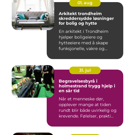
01. aug
Arkitekt trondheim
skreddersydde løsninger
for bolig og hytte
En arkitekt i Trondheim
hjelper boligeiere og
hytteeiere med å skape
funksjonelle, vakre og
gjennomt...
31. jul
Begravelsesbyrå i
holmestrand trygg hjelp i
en sår tid
Når et menneske dør,
opplever mange at tiden
rundt blir både uvirkelig og
krevende. Følelser, prakti...