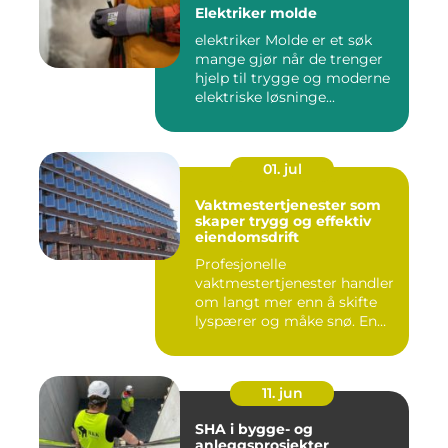
Elektriker molde
elektriker Molde er et søk
mange gjør når de trenger
hjelp til trygge og moderne
elektriske løsninge...
01. jul
Vaktmestertjenester som
skaper trygg og effektiv
eiendomsdrift
Profesjonelle
vaktmestertjenester handler
om langt mer enn å skifte
lyspærer og måke snø. En
god vak...
11. jun
SHA i bygge- og
anleggsprosjekter