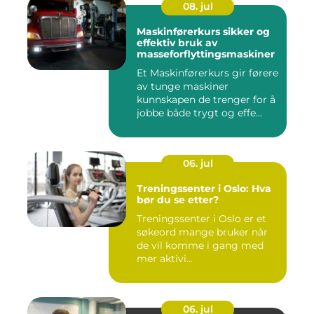
08. jul
Maskinførerkurs sikker og
effektiv bruk av
masseforflyttingsmaskiner
Et Maskinførerkurs gir førere
av tunge maskiner
kunnskapen de trenger for å
jobbe både trygt og effe...
06. jul
Treningssenter i Oslo: Hva
bør du se etter?
Treningssenter i Oslo er et
søkeord mange bruker når
de vil komme i gang med
mer aktivi...
06. jul