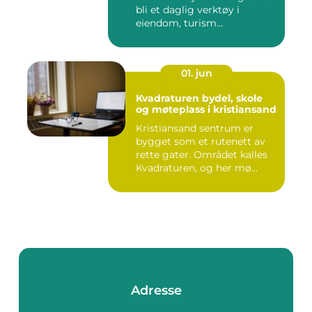
bli et daglig verktøy i
eiendom, turism...
01. jun
Kvadraturen bydel, skole
og møteplass i kristiansand
Kristiansand sentrum er
bygget som et rutenett av
rette gater. Området kalles
Kvadraturen, og her mø...
Adresse