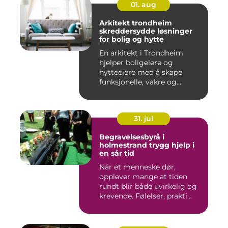
01. aug
Arkitekt trondheim
skreddersydde løsninger
for bolig og hytte
En arkitekt i Trondheim
hjelper boligeiere og
hytteeiere med å skape
funksjonelle, vakre og
gjennomt...
31. jul
Begravelsesbyrå i
holmestrand trygg hjelp i
en sår tid
Når et menneske dør,
opplever mange at tiden
rundt blir både uvirkelig og
krevende. Følelser, prakti...