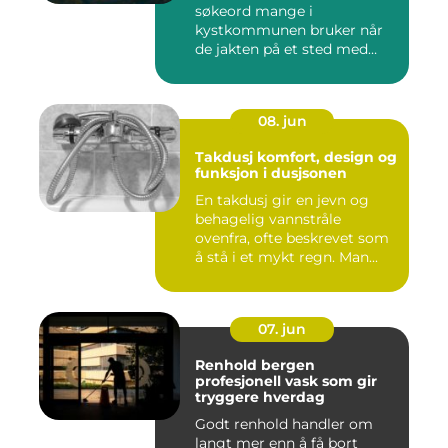
søkeord mange i
kystkommunen bruker når
de jakten på et sted med
godt utva...
08. jun
Takdusj komfort, design og
funksjon i dusjsonen
En takdusj gir en jevn og
behagelig vannstråle
ovenfra, ofte beskrevet som
å stå i et mykt regn. Man...
07. jun
Renhold bergen
profesjonell vask som gir
tryggere hverdag
Godt renhold handler om
langt mer enn å få bort