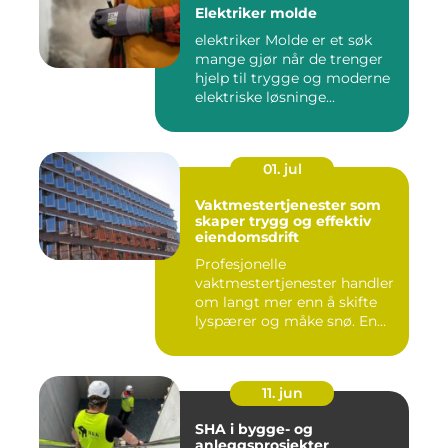
Elektriker molde
elektriker Molde er et søk
mange gjør når de trenger
hjelp til trygge og moderne
elektriske løsninge...
01. jul
Vaktmestertjenester som
skaper trygg og effektiv
eiendomsdrift
Profesjonelle
vaktmestertjenester handler
om langt mer enn å skifte
lyspærer og måke snø. En
god vak...
11. jun
SHA i bygge- og
anleggsprosjekter