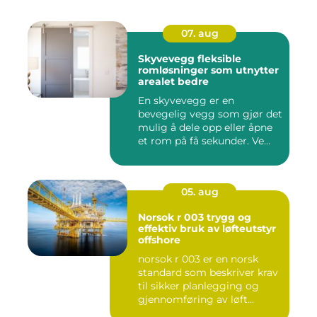
07. aug
Skyvevegg fleksible
romløsninger som utnytter
arealet bedre
En skyvevegg er en
bevegelig vegg som gjør det
mulig å dele opp eller åpne
et rom på få sekunder. Ve...
05. aug
Norsok r 003 trygg og
effektiv bruk av løfteutstyr
offshore
norsok r 003 er en norsk
standard som beskriver krav
til sikker planlegging og
gjennomføring av løft...