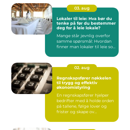
03. aug
Lokaler til leie: Hva bør du
tenke på før du bestemmer
deg for å leie lokale?
Mange står jevnlig overfor
samme spørsmål: Hvordan
finner man lokaler til leie so...
02. aug
Regnskapsfører nøkkelen
til trygg og effektiv
økonomistyring
En regnskapsfører hjelper
bedrifter med å holde orden
på tallene, følge lover og
frister og skape ov...