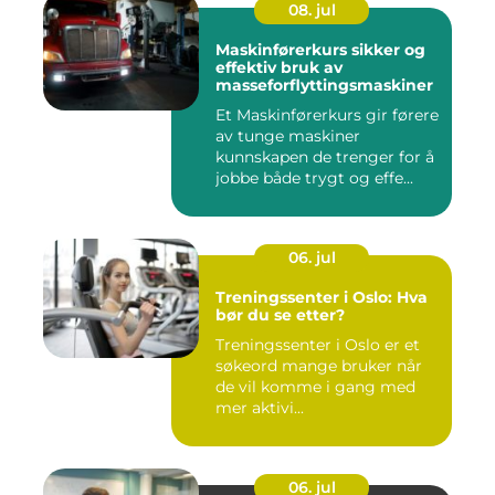
08. jul
Maskinførerkurs sikker og
effektiv bruk av
masseforflyttingsmaskiner
Et Maskinførerkurs gir førere
av tunge maskiner
kunnskapen de trenger for å
jobbe både trygt og effe...
06. jul
Treningssenter i Oslo: Hva
bør du se etter?
Treningssenter i Oslo er et
søkeord mange bruker når
de vil komme i gang med
mer aktivi...
06. jul