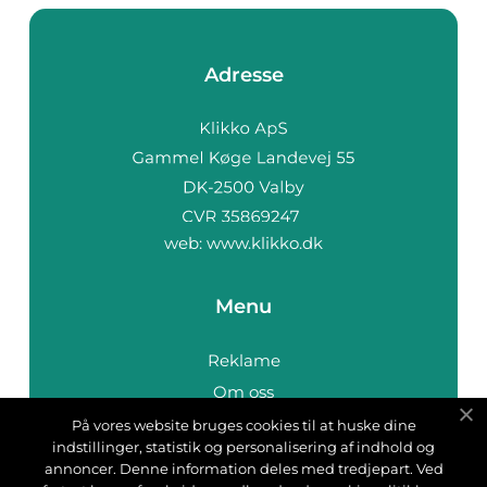
Adresse
web:
www.klikko.dk
Menu
Reklame
Om oss
Cookies
På vores website bruges cookies til at huske dine
indstillinger, statistik og personalisering af indhold og
Kontakt Oss
annoncer. Denne information deles med tredjepart. Ved
Sitemap