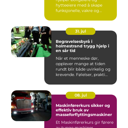
hytteeiere med å skape
funksjonelle, vakre og
gjennomt...
31. jul
Begravelsesbyrå i
holmestrand trygg hjelp i
en sår tid
Når et menneske dør,
opplever mange at tiden
rundt blir både uvirkelig og
krevende. Følelser, prakti...
08. jul
Maskinførerkurs sikker og
effektiv bruk av
masseforflyttingsmaskiner
Et Maskinførerkurs gir førere
av tunge maskiner