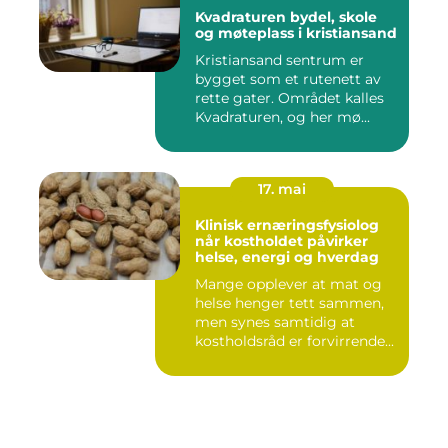
Kvadraturen bydel, skole
og møteplass i kristiansand
Kristiansand sentrum er
bygget som et rutenett av
rette gater. Området kalles
Kvadraturen, og her mø...
17. mai
Klinisk ernæringsfysiolog
når kostholdet påvirker
helse, energi og hverdag
Mange opplever at mat og
helse henger tett sammen,
men synes samtidig at
kostholdsråd er forvirrende...