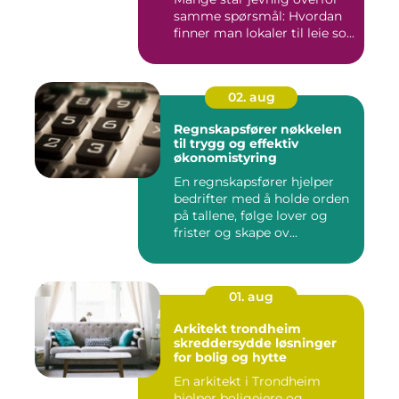
samme spørsmål: Hvordan
finner man lokaler til leie so...
02. aug
Regnskapsfører nøkkelen
til trygg og effektiv
økonomistyring
En regnskapsfører hjelper
bedrifter med å holde orden
på tallene, følge lover og
frister og skape ov...
01. aug
Arkitekt trondheim
skreddersydde løsninger
for bolig og hytte
En arkitekt i Trondheim
hjelper boligeiere og