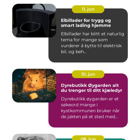
11. jun
Elbillader for trygg og
smart lading hjemme
Elbillader har blitt et naturlig
tema for mange som
vurderer å bytte til elektrisk
bil, og beh...
10. jun
Dyrebutikk Øygarden alt
du trenger til ditt kjæledyr
Dyrebutikk øygarden er et
søkeord mange i
kystkommunen bruker når
de jakten på et sted med
godt utva...
08. jun