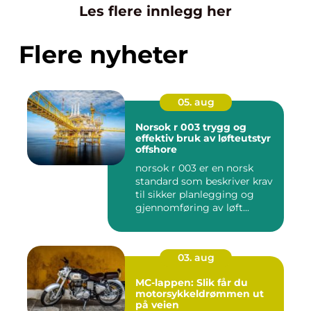
Les flere innlegg her
Flere nyheter
05. aug
Norsok r 003 trygg og
effektiv bruk av løfteutstyr
offshore
norsok r 003 er en norsk
standard som beskriver krav
til sikker planlegging og
gjennomføring av løft...
03. aug
MC-lappen: Slik får du
motorsykkeldrømmen ut
på veien