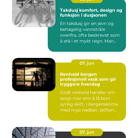
Takdusj komfort, design og
funksjon i dusjsonen
En takdusj gir en jevn og
behagelig vannstråle
ovenfra, ofte beskrevet som
å stå i et mykt regn. Man...
07. jun
Renhold bergen
profesjonell vask som gir
tryggere hverdag
Godt renhold handler om
langt mer enn å få bort
synlig skitt. I bergensklima
med mye nedbør, skiften...
07. jun