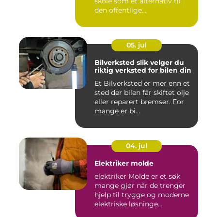
skole som et alternativ til
den offentlige...
05. jul
Bilverksted slik velger du
riktig verksted for bilen din
Et Bilverksted er mer enn et
sted der bilen får skiftet olje
eller reparert bremser. For
mange er bi...
04. jul
Elektriker molde
elektriker Molde er et søk
mange gjør når de trenger
hjelp til trygge og moderne
elektriske løsninge...