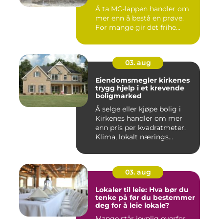
Å ta MC-lappen handler om
mer enn å bestå en prøve.
For mange gir det frihe...
03. aug
Eiendomsmegler kirkenes
trygg hjelp i et krevende
boligmarked
Å selge eller kjøpe bolig i
Kirkenes handler om mer
enn pris per kvadratmeter.
Klima, lokalt nærings...
03. aug
Lokaler til leie: Hva bør du
tenke på før du bestemmer
deg for å leie lokale?
Mange står jevnlig overfor