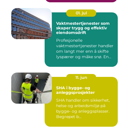
01. jul
Vaktmestertjenester som
skaper trygg og effektiv
eiendomsdrift
Profesjonelle
vaktmestertjenester handler
om langt mer enn å skifte
lyspærer og måke snø. En
god vak...
11. jun
SHA i bygge- og
anleggsprosjekter
SHA handler om sikkerhet,
helse og arbeidsmiljø på
bygge- og anleggsplasser.
Begrepet b...