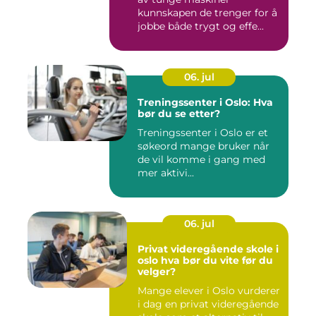
kunnskapen de trenger for å
jobbe både trygt og effe...
06. jul
Treningssenter i Oslo: Hva
bør du se etter?
Treningssenter i Oslo er et
søkeord mange bruker når
de vil komme i gang med
mer aktivi...
06. jul
Privat videregående skole i
oslo hva bør du vite før du
velger?
Mange elever i Oslo vurderer
i dag en privat videregående