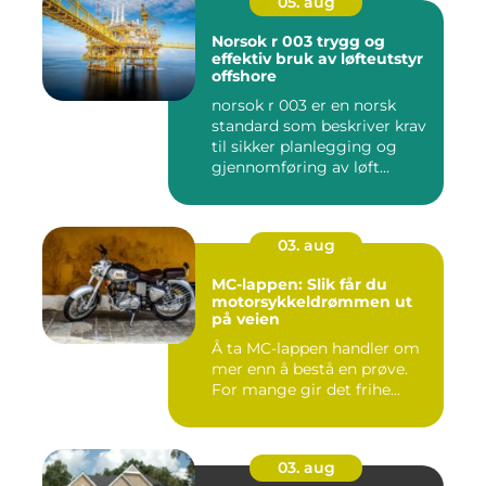
05. aug
Norsok r 003 trygg og
effektiv bruk av løfteutstyr
offshore
norsok r 003 er en norsk
standard som beskriver krav
til sikker planlegging og
gjennomføring av løft...
03. aug
MC-lappen: Slik får du
motorsykkeldrømmen ut
på veien
Å ta MC-lappen handler om
mer enn å bestå en prøve.
For mange gir det frihe...
03. aug