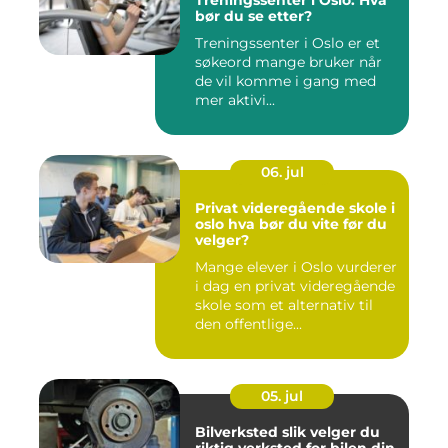
Treningssenter i Oslo: Hva
bør du se etter?
Treningssenter i Oslo er et
søkeord mange bruker når
de vil komme i gang med
mer aktivi...
06. jul
Privat videregående skole i
oslo hva bør du vite før du
velger?
Mange elever i Oslo vurderer
i dag en privat videregående
skole som et alternativ til
den offentlige...
05. jul
Bilverksted slik velger du