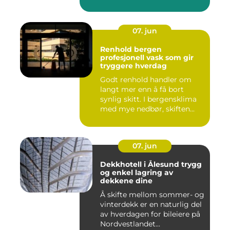
07. jun
Renhold bergen
profesjonell vask som gir
tryggere hverdag
Godt renhold handler om
langt mer enn å få bort
synlig skitt. I bergensklima
med mye nedbør, skiften...
07. jun
Dekkhotell i Ålesund trygg
og enkel lagring av
dekkene dine
Å skifte mellom sommer- og
vinterdekk er en naturlig del
av hverdagen for bileiere på
Nordvestlandet...