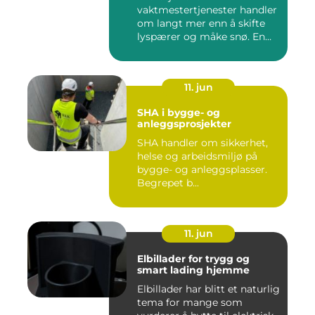
vaktmestertjenester handler
om langt mer enn å skifte
lyspærer og måke snø. En
god vak...
11. jun
SHA i bygge- og
anleggsprosjekter
SHA handler om sikkerhet,
helse og arbeidsmiljø på
bygge- og anleggsplasser.
Begrepet b...
11. jun
Elbillader for trygg og
smart lading hjemme
Elbillader har blitt et naturlig
tema for mange som