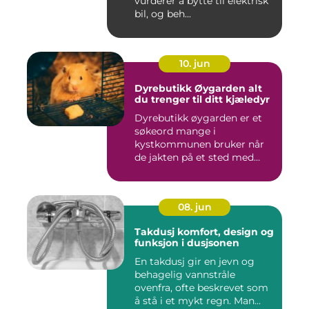
vurderer å bytte til elektrisk
bil, og beh...
10. jun
Dyrebutikk Øygarden alt
du trenger til ditt kjæledyr
Dyrebutikk øygarden er et
søkeord mange i
kystkommunen bruker når
de jakten på et sted med
godt utva...
08. jun
Takdusj komfort, design og
funksjon i dusjsonen
En takdusj gir en jevn og
behagelig vannstråle
ovenfra, ofte beskrevet som
å stå i et mykt regn. Man...