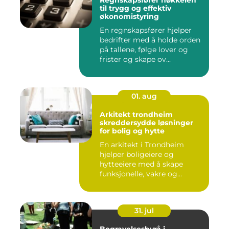
Regnskapsfører nøkkelen
til trygg og effektiv
økonomistyring
En regnskapsfører hjelper
bedrifter med å holde orden
på tallene, følge lover og
frister og skape ov...
01. aug
Arkitekt trondheim
skreddersydde løsninger
for bolig og hytte
En arkitekt i Trondheim
hjelper boligeiere og
hytteeiere med å skape
funksjonelle, vakre og
gjennomt...
31. jul