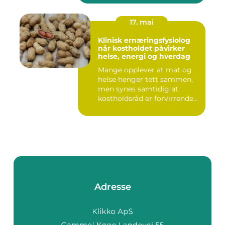
17. mai
Klinisk ernæringsfysiolog
når kostholdet påvirker
helse, energi og hverdag
Mange opplever at mat og
helse henger tett sammen,
men synes samtidig at
kostholdsråd er forvirrende...
Adresse