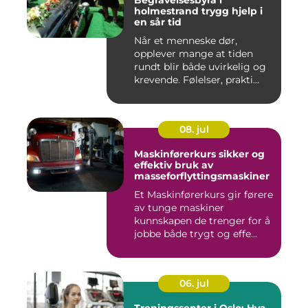
Begravelsesbyrå i
holmestrand trygg hjelp i
en sår tid
Når et menneske dør,
opplever mange at tiden
rundt blir både uvirkelig og
krevende. Følelser, prakti...
08. jul
Maskinførerkurs sikker og
effektiv bruk av
masseforflyttingsmaskiner
Et Maskinførerkurs gir førere
av tunge maskiner
kunnskapen de trenger for å
jobbe både trygt og effe...
06. jul