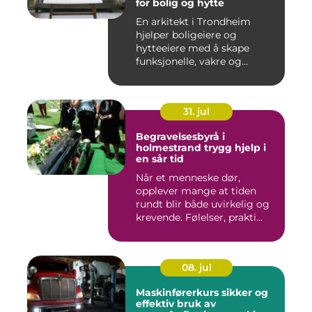
for bolig og hytte
En arkitekt i Trondheim
hjelper boligeiere og
hytteeiere med å skape
funksjonelle, vakre og
gjennomt...
31. jul
Begravelsesbyrå i
holmestrand trygg hjelp i
en sår tid
Når et menneske dør,
opplever mange at tiden
rundt blir både uvirkelig og
krevende. Følelser, prakti...
08. jul
Maskinførerkurs sikker og
effektiv bruk av