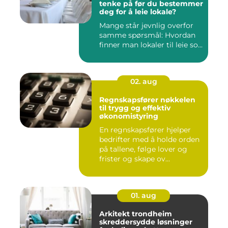
tenke på før du bestemmer
deg for å leie lokale?
Mange står jevnlig overfor
samme spørsmål: Hvordan
finner man lokaler til leie so...
02. aug
Regnskapsfører nøkkelen
til trygg og effektiv
økonomistyring
En regnskapsfører hjelper
bedrifter med å holde orden
på tallene, følge lover og
frister og skape ov...
01. aug
Arkitekt trondheim
skreddersydde løsninger