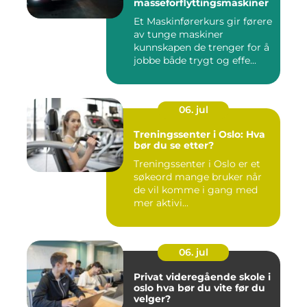
masseforflyttingsmaskiner
Et Maskinførerkurs gir førere
av tunge maskiner
kunnskapen de trenger for å
jobbe både trygt og effe...
06. jul
Treningssenter i Oslo: Hva
bør du se etter?
Treningssenter i Oslo er et
søkeord mange bruker når
de vil komme i gang med
mer aktivi...
06. jul
Privat videregående skole i
oslo hva bør du vite før du
velger?