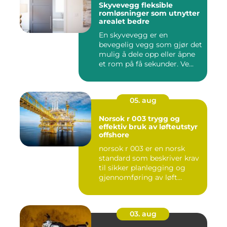
Skyvevegg fleksible
romløsninger som utnytter
arealet bedre
En skyvevegg er en
bevegelig vegg som gjør det
mulig å dele opp eller åpne
et rom på få sekunder. Ve...
05. aug
Norsok r 003 trygg og
effektiv bruk av løfteutstyr
offshore
norsok r 003 er en norsk
standard som beskriver krav
til sikker planlegging og
gjennomføring av løft...
03. aug