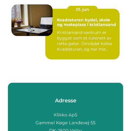
01. jun
Kvadraturen bydel, skole
og møteplass i kristiansand
Kristiansand sentrum er
bygget som et rutenett av
rette gater. Området kalles
Kvadraturen, og her mø...
Adresse