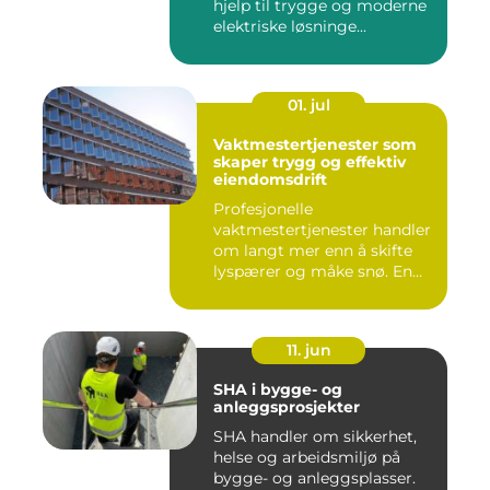
hjelp til trygge og moderne
elektriske løsninge...
01. jul
Vaktmestertjenester som
skaper trygg og effektiv
eiendomsdrift
Profesjonelle
vaktmestertjenester handler
om langt mer enn å skifte
lyspærer og måke snø. En
god vak...
11. jun
SHA i bygge- og
anleggsprosjekter
SHA handler om sikkerhet,
helse og arbeidsmiljø på
bygge- og anleggsplasser.