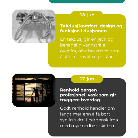
08. jun
Takdusj komfort, design og
funksjon i dusjsonen
En takdusj gir en jevn og
behagelig vannstråle
ovenfra, ofte beskrevet som
å stå i et mykt regn. Man...
07. jun
Renhold bergen
profesjonell vask som gir
tryggere hverdag
Godt renhold handler om
langt mer enn å få bort
synlig skitt. I bergensklima
med mye nedbør, skiften...