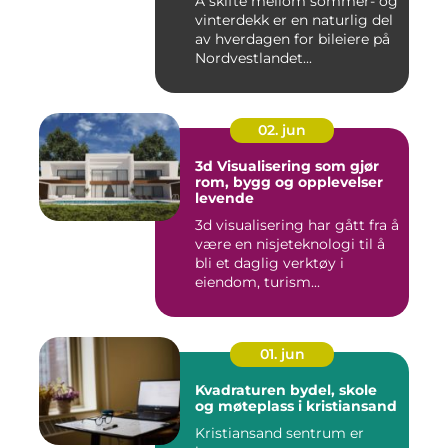
Å skifte mellom sommer- og
vinterdekk er en naturlig del
av hverdagen for bileiere på
Nordvestlandet...
02. jun
3d Visualisering som gjør
rom, bygg og opplevelser
levende
3d visualisering har gått fra å
være en nisjeteknologi til å
bli et daglig verktøy i
eiendom, turism...
01. jun
Kvadraturen bydel, skole
og møteplass i kristiansand
Kristiansand sentrum er