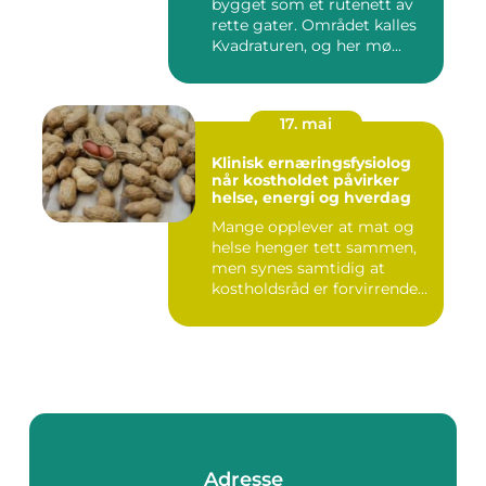
bygget som et rutenett av
rette gater. Området kalles
Kvadraturen, og her mø...
17. mai
Klinisk ernæringsfysiolog
når kostholdet påvirker
helse, energi og hverdag
Mange opplever at mat og
helse henger tett sammen,
men synes samtidig at
kostholdsråd er forvirrende...
Adresse