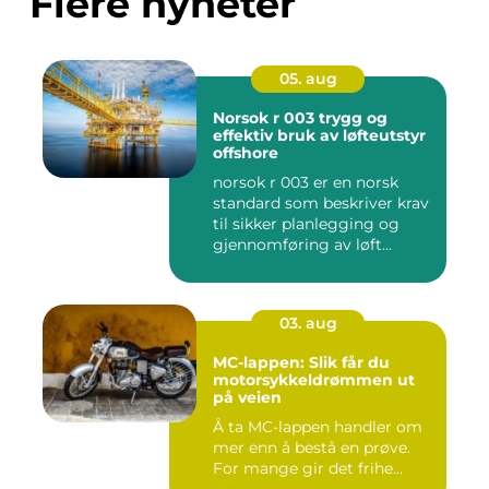
Flere nyheter
05. aug
Norsok r 003 trygg og
effektiv bruk av løfteutstyr
offshore
norsok r 003 er en norsk
standard som beskriver krav
til sikker planlegging og
gjennomføring av løft...
03. aug
MC-lappen: Slik får du
motorsykkeldrømmen ut
på veien
Å ta MC-lappen handler om
mer enn å bestå en prøve.
For mange gir det frihe...