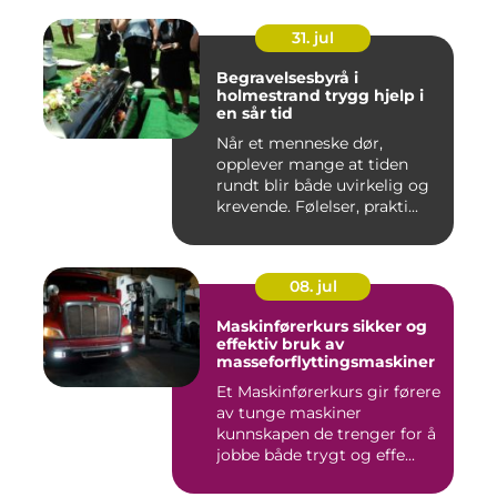
31. jul
Begravelsesbyrå i
holmestrand trygg hjelp i
en sår tid
Når et menneske dør,
opplever mange at tiden
rundt blir både uvirkelig og
krevende. Følelser, prakti...
08. jul
Maskinførerkurs sikker og
effektiv bruk av
masseforflyttingsmaskiner
Et Maskinførerkurs gir førere
av tunge maskiner
kunnskapen de trenger for å
jobbe både trygt og effe...