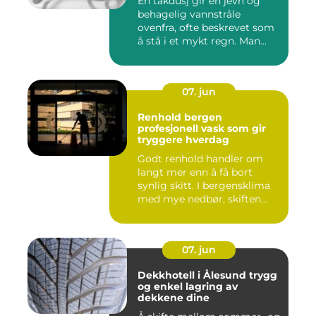
En takdusj gir en jevn og
behagelig vannstråle
ovenfra, ofte beskrevet som
å stå i et mykt regn. Man...
07. jun
Renhold bergen
profesjonell vask som gir
tryggere hverdag
Godt renhold handler om
langt mer enn å få bort
synlig skitt. I bergensklima
med mye nedbør, skiften...
07. jun
Dekkhotell i Ålesund trygg
og enkel lagring av
dekkene dine