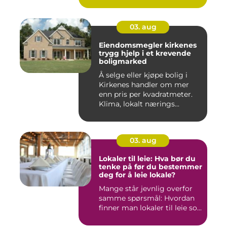
03. aug
Eiendomsmegler kirkenes
trygg hjelp i et krevende
boligmarked
Å selge eller kjøpe bolig i
Kirkenes handler om mer
enn pris per kvadratmeter.
Klima, lokalt nærings...
03. aug
Lokaler til leie: Hva bør du
tenke på før du bestemmer
deg for å leie lokale?
Mange står jevnlig overfor
samme spørsmål: Hvordan
finner man lokaler til leie so...