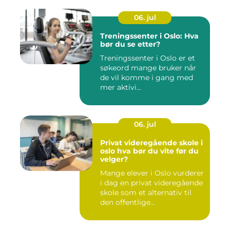
06. jul
Treningssenter i Oslo: Hva
bør du se etter?
Treningssenter i Oslo er et
søkeord mange bruker når
de vil komme i gang med
mer aktivi...
06. jul
Privat videregående skole i
oslo hva bør du vite før du
velger?
Mange elever i Oslo vurderer
i dag en privat videregående
skole som et alternativ til
den offentlige...