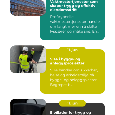
Vaktmestertjenester som
skaper trygg og effektiv
eiendomsdrift
Profesjonelle
vaktmestertjenester handler
om langt mer enn å skifte
lyspærer og måke snø. En
god vak...
11. jun
SHA i bygge- og
anleggsprosjekter
SHA handler om sikkerhet,
helse og arbeidsmiljø på
bygge- og anleggsplasser.
Begrepet b...
11. jun
Elbillader for trygg og