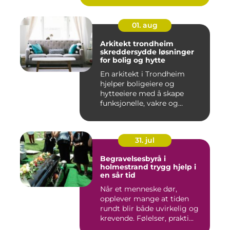
01. aug
Arkitekt trondheim
skreddersydde løsninger
for bolig og hytte
En arkitekt i Trondheim
hjelper boligeiere og
hytteeiere med å skape
funksjonelle, vakre og
gjennomt...
31. jul
Begravelsesbyrå i
holmestrand trygg hjelp i
en sår tid
Når et menneske dør,
opplever mange at tiden
rundt blir både uvirkelig og
krevende. Følelser, prakti...