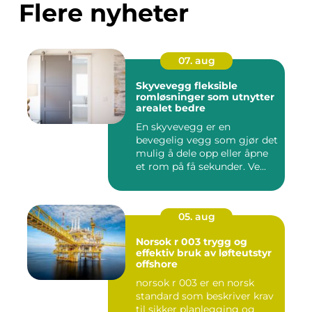
Flere nyheter
07. aug
Skyvevegg fleksible
romløsninger som utnytter
arealet bedre
En skyvevegg er en
bevegelig vegg som gjør det
mulig å dele opp eller åpne
et rom på få sekunder. Ve...
05. aug
Norsok r 003 trygg og
effektiv bruk av løfteutstyr
offshore
norsok r 003 er en norsk
standard som beskriver krav
til sikker planlegging og