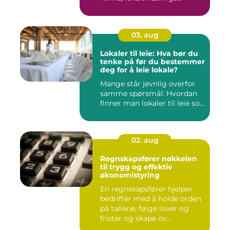
03. aug
Lokaler til leie: Hva bør du
tenke på før du bestemmer
deg for å leie lokale?
Mange står jevnlig overfor
samme spørsmål: Hvordan
finner man lokaler til leie so...
02. aug
Regnskapsfører nøkkelen
til trygg og effektiv
økonomistyring
En regnskapsfører hjelper
bedrifter med å holde orden
på tallene, følge lover og
frister og skape ov...