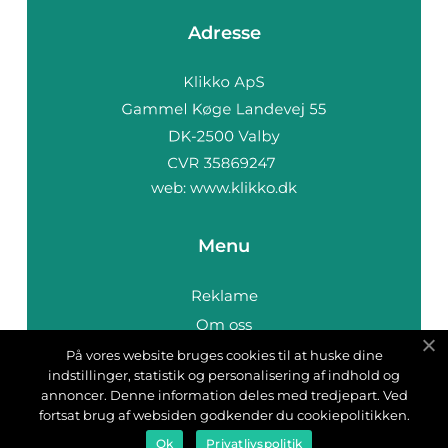
Adresse
web:
www.klikko.dk
Menu
Reklame
Om oss
Cookies
På vores website bruges cookies til at huske dine
indstillinger, statistik og personalisering af indhold og
Kontakt Oss
annoncer. Denne information deles med tredjepart. Ved
Sitemap
fortsat brug af websiden godkender du cookiepolitikken.
Ok
Privatlivspolitik