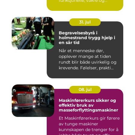
funksjonelle, vakre og
gjennomt...
31. jul
Begravelsesbyrå i
holmestrand trygg hjelp i
en sår tid
Når et menneske dør,
opplever mange at tiden
rundt blir både uvirkelig og
krevende. Følelser, prakti...
08. jul
Maskinførerkurs sikker og
effektiv bruk av
masseforflyttingsmaskiner
Et Maskinførerkurs gir førere
av tunge maskiner
kunnskapen de trenger for å