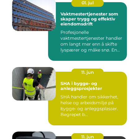
01. jul
Vaktmestertjenester som
skaper trygg og effektiv
eiendomsdrift
Profesjonelle
vaktmestertjenester handler
om langt mer enn å skifte
lyspærer og måke snø. En
god vak...
11. jun
SHA i bygge- og
anleggsprosjekter
SHA handler om sikkerhet,
helse og arbeidsmiljø på
bygge- og anleggsplasser.
Begrepet b...
11. jun