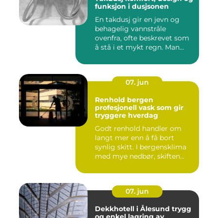
funksjon i dusjsonen
En takdusj gir en jevn og
behagelig vannstråle
ovenfra, ofte beskrevet som
å stå i et mykt regn. Man...
07. jun
Renhold bergen
profesjonell vask som gir
tryggere hverdag
Godt renhold handler om
langt mer enn å få bort
synlig skitt. I bergensklima
med mye nedbør, skiften...
07. jun
Dekkhotell i Ålesund trygg
og enkel lagring av