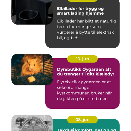
Elbillader for trygg og
smart lading hjemme
Elbillader har blitt et naturlig
tema for mange som
vurderer å bytte til elektrisk
bil, og beh...
10. jun
Dyrebutikk Øygarden alt
du trenger til ditt kjæledyr
Dyrebutikk øygarden er et
søkeord mange i
kystkommunen bruker når
de jakten på et sted med
godt utva...
08. jun
Takdusj komfort, design og