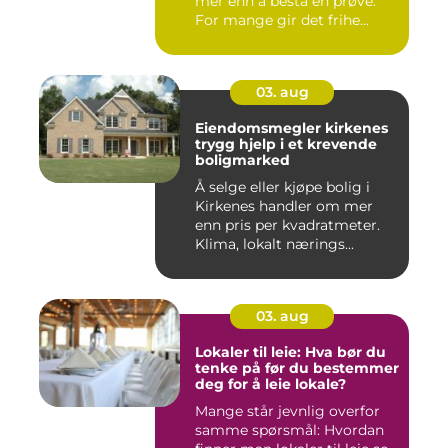
mer enn å bestå en prøve.
For mange gir det frihe...
03. aug
Eiendomsmegler kirkenes
trygg hjelp i et krevende
boligmarked
Å selge eller kjøpe bolig i
Kirkenes handler om mer
enn pris per kvadratmeter.
Klima, lokalt nærings...
03. aug
Lokaler til leie: Hva bør du
tenke på før du bestemmer
deg for å leie lokale?
Mange står jevnlig overfor
samme spørsmål: Hvordan