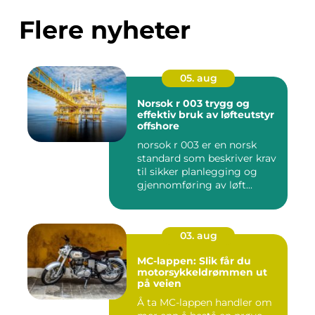
Flere nyheter
05. aug
Norsok r 003 trygg og
effektiv bruk av løfteutstyr
offshore
norsok r 003 er en norsk
standard som beskriver krav
til sikker planlegging og
gjennomføring av løft...
03. aug
MC-lappen: Slik får du
motorsykkeldrømmen ut
på veien
Å ta MC-lappen handler om