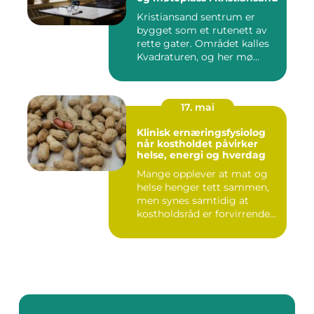
Kristiansand sentrum er
bygget som et rutenett av
rette gater. Området kalles
Kvadraturen, og her mø...
17. mai
Klinisk ernæringsfysiolog
når kostholdet påvirker
helse, energi og hverdag
Mange opplever at mat og
helse henger tett sammen,
men synes samtidig at
kostholdsråd er forvirrende...