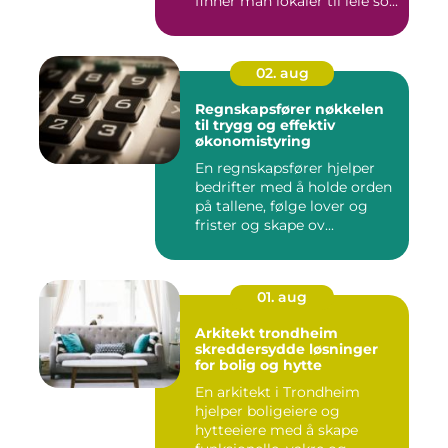
finner man lokaler til leie so...
02. aug
Regnskapsfører nøkkelen
til trygg og effektiv
økonomistyring
En regnskapsfører hjelper
bedrifter med å holde orden
på tallene, følge lover og
frister og skape ov...
01. aug
Arkitekt trondheim
skreddersydde løsninger
for bolig og hytte
En arkitekt i Trondheim
hjelper boligeiere og
hytteeiere med å skape