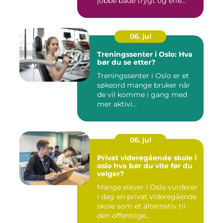
jobbe både trygt og effe...
06. jul
Treningssenter i Oslo: Hva
bør du se etter?
Treningssenter i Oslo er et
søkeord mange bruker når
de vil komme i gang med
mer aktivi...
06. jul
Privat videregående skole i
oslo hva bør du vite før du
velger?
Mange elever i Oslo vurderer
i dag en privat videregående
skole som et alternativ til
den offentlige...