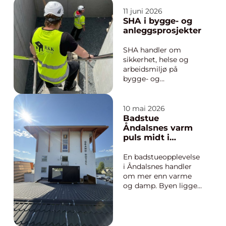
passer både
anledning, budsjett
11 juni 2026
og praktiske behov?
SHA i bygge- og
Enten planen er en
anleggsprosjekter
liten familiesamling
eller en større
SHA handler om
markering som konfi...
sikkerhet, helse og
arbeidsmiljø på
bygge- og
anleggsplasser.
Begrepet brukes om
kravene, rutinene og
10 mai 2026
tiltakene som skal
Badstue
hindre ulykker og
Åndalsnes varm
sikre en trygg
puls midt i
arbeidshverdag for
romsdalen
alle som deltar i et
En badstueopplevelse
prosjekt. For
i Åndalsnes handler
virksomheter s...
om mer enn varme
og damp. Byen ligger
omkranset av bratte
fjell, stille fjord og en
natur som nesten
føles uvirkelig. Når du