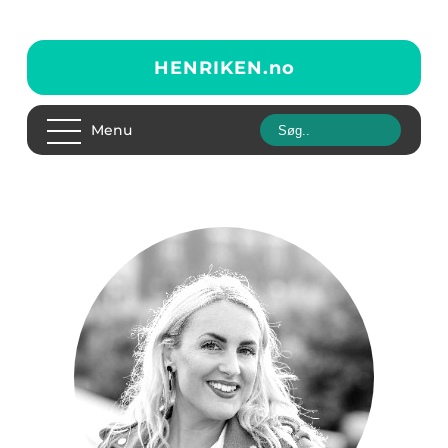
HENRIKEN.
no
Menu