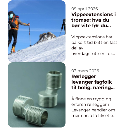
setter deg på benken
09 april 2026
og ser utover dalen,
Vippeextensions i
kjennes det som om
tromsø: hva du
hele landskapet blir
bør vite før du
en...
bestiller time
Vippeextensions har
på kort tid blitt en fast
del av
hverdagsrutinen for
mange i Tromsø.
Flere ønsker å våkne
opp med markerte
03 mars 2026
øyne uten å bruke
Rørlegger
mascara, og salonger
levanger fagfolk
som tilbyr
til bolig, næring
profesjonelle
og industri
behandlinger har
Å finne en trygg og
derfor fått stor
erfaren rørlegger i
pågang. Samtidig
Levanger handler om
lurer ma...
mer enn å få fikset en
lekkasje. Gode
rørleggertjenester gir