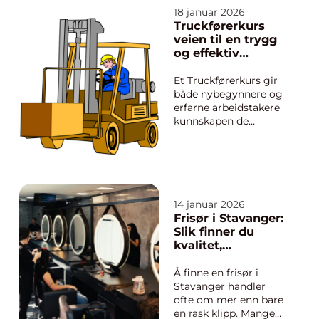
forutsigbare
18 januar 2026
kostnader, lavere
Truckførerkurs
risiko for skader og et
veien til en trygg
mer effektivt anlegg,
og effektiv
enten det gjelder
arbeidshverdag
bolig, næringsbygg
Et Truckførerkurs gir
eller industri....
både nybegynnere og
erfarne arbeidstakere
kunnskapen de
trenger for å jobbe
trygt og effektivt med
truck. Kurset
kombinerer teori og
praksis, og følger
kravene i lovverket.
14 januar 2026
Målet er å redusere
Frisør i Stavanger:
ulykker, hindre skader
Slik finner du
på utstyr og...
kvalitet,
kunnskap og
gode opplevelser
Å finne en frisør i
Stavanger handler
ofte om mer enn bare
en rask klipp. Mange