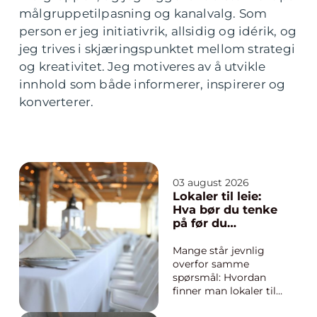
målgruppetilpasning og kanalvalg. Som
person er jeg initiativrik, allsidig og idérik, og
jeg trives i skjæringspunktet mellom strategi
og kreativitet. Jeg motiveres av å utvikle
innhold som både informerer, inspirerer og
konverterer.
03 august 2026
Lokaler til leie:
Hva bør du tenke
på før du
bestemmer deg
for å leie lokale?
Mange står jevnlig
overfor samme
spørsmål: Hvordan
finner man lokaler til
leie som faktisk