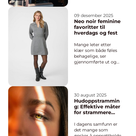
ønsker seg en frisør
som forstår
hverdagen, livsstilen
09 desember 2025
og personligheten
Neo noir feminine
bak håret. En salong
favoritter til
som kombinerer
hverdags og fest
faglig tyngde, gode
pr...
Mange leter etter
klær som både føles
behagelige, ser
gjennomførte ut og
kan brukes til mer enn
én anledning. Her har
den danske
merkevaren neo noir
funnet sin plass. De
30 august 2025
kombinerer myke
Hudoppstrammin
kvaliteter, rene snitt
g: Effektive måter
og delikate farger på
for strammere
en måte som gjør ga...
hud
I dagens samfunn er
det mange som
ønsker å opprettholde