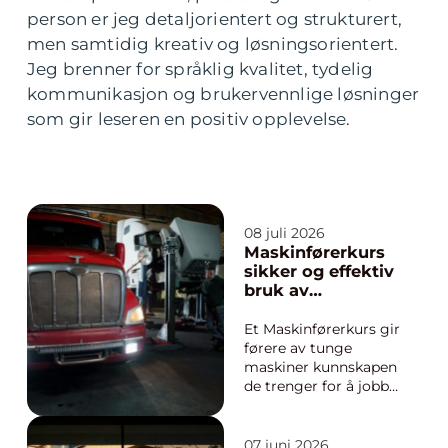
person er jeg detaljorientert og strukturert,
men samtidig kreativ og løsningsorientert.
Jeg brenner for språklig kvalitet, tydelig
kommunikasjon og brukervennlige løsninger
som gir leseren en positiv opplevelse.
08 juli 2026
Maskinførerkurs
sikker og effektiv
bruk av
masseforflyttings
maskiner
Et Maskinførerkurs gir
førere av tunge
maskiner kunnskapen
de trenger for å jobbe
både trygt og
effektivt. Kurset
kombinerer teori og
07 juni 2026