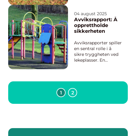
og verdier fordeles
etter deres død.
Denne rettsgrenen
04 august 2025
ikke bare ivaretar
Avviksrapport: Å
avdødes ønsker, men
opprettholde
også sikrer arvingers
sikkerheten
rettigheter gjennom
...
Avviksrapporter spiller
en sentral rolle i å
sikre tryggheten ved
lekeplasser. En
avviksrapport
fungerer som et
viktig verktøy for å
identifisere og
evaluere eventuelle
1
2
feil eller mangler ved
lekeplassutstyr, slik at
nødvend...