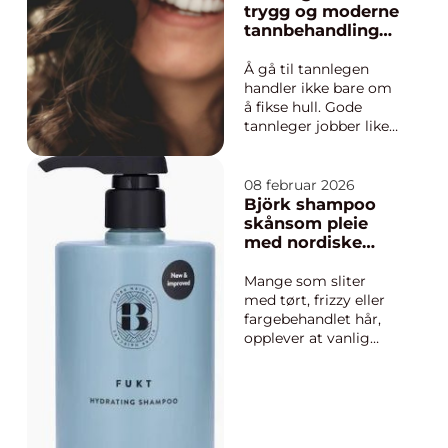
lager. Mange
trygg og moderne
oppdager at
tannbehandling
kostnadene ved
for hele familien
manuelt renhold er
Å gå til tannlegen
høye, både i tid,
handler ikke bare om
arbeidsb...
å fikse hull. Gode
tannleger jobber like
mye med å forebygge
problemer som å
behandle dem. På
08 februar 2026
Kolbotn finnes det
Björk shampoo
flere klinikker som
skånsom pleie
tilbyr alt fra enkle
med nordiske
undersøkelser til mer
ingredienser
avansert behandling
Mange som sliter
som tannimplan...
med tørt, frizzy eller
fargebehandlet hår,
opplever at vanlig
sjampo gjør håret
enda mer matt og
livløst. Her skiller
björk shampoo seg ut.
Serien tar