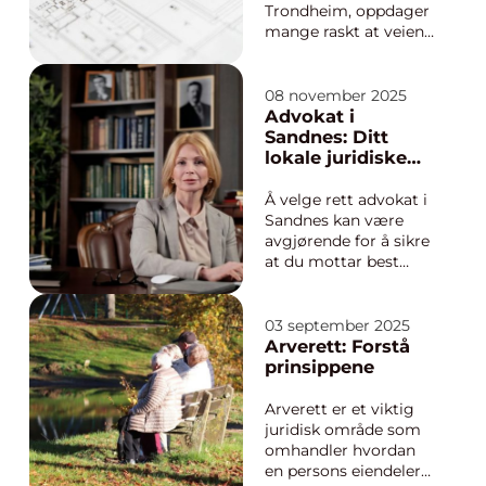
Trondheim, oppdager
mange raskt at veien
fra idé til ferdig bygg
kan være mer
komplisert enn
08 november 2025
forventet.
Advokat i
Reguleringsplaner,
Sandnes: Ditt
byggesøknader,
lokale juridiske
tekniske krav og
valg
kostnader spiller alle
Å velge rett advokat i
inn, og va...
Sandnes kan være
avgjørende for å sikre
at du mottar best
mulig juridisk
rådgivning og
bistand. Advokatfirma
03 september 2025
Sekse & Co. er en av
Arverett: Forstå
de mest erfarne og
prinsippene
pålitelige aktørene i
regionen...
Arverett er et viktig
juridisk område som
omhandler hvordan
en persons eiendeler