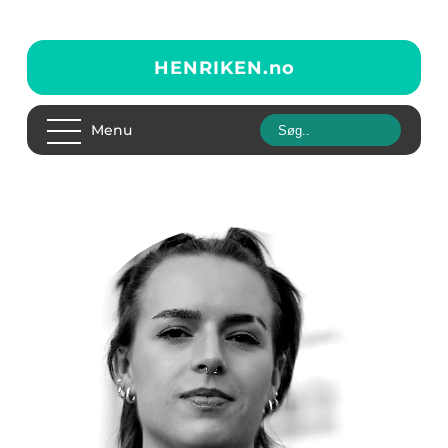
HENRIKEN.
no
Menu