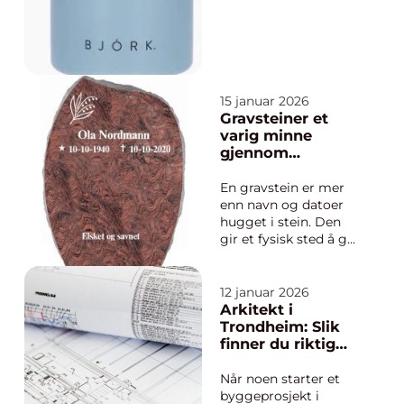
utgangspunkt i
nordiske ingredienser
som bjørkesukker og
bjørkeekstrakt, og
kombin...
15 januar 2026
Gravsteiner et
varig minne
gjennom
generasjoner
En gravstein er mer
enn navn og datoer
hugget i stein. Den
gir et fysisk sted å gå
til, et holdepunkt i
sorgen og et varig
minne om et levd liv.
12 januar 2026
Valg av gravsteiner
Arkitekt i
handler derfor både
Trondheim: Slik
om praktiske
finner du riktig
løsninger og om
kompetanse til
følelser, tradisjon og
byggeprosjektet
Når noen starter et
personlig sti...
byggeprosjekt i