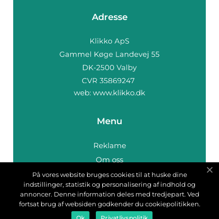
Adresse
web:
www.klikko.dk
Menu
Reklame
Om oss
Cookies
På vores website bruges cookies til at huske dine
indstillinger, statistik og personalisering af indhold og
Kontakt Oss
annoncer. Denne information deles med tredjepart. Ved
Sitemap
fortsat brug af websiden godkender du cookiepolitikken.
Ok
Privatlivspolitik