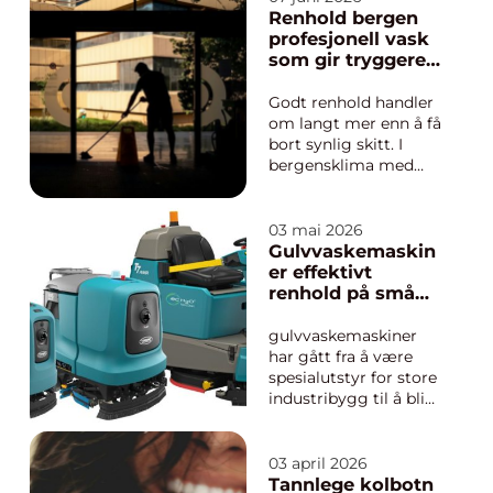
praksis, og skal
Renhold bergen
oppfylle kravene fra
profesjonell vask
Arbeidstilsynet til
som gir tryggere
grunnleggende
hverdag
sikkerhetsopplæring.
Godt renhold handler
Målet er å redusere
om langt mer enn å få
uly...
bort synlig skitt. I
bergensklima med
mye nedbør, skiftende
temperaturer og salt
fra veiene blir både
03 mai 2026
bygg og inventar
Gulvvaskemaskin
ekstra belastet. Da
er effektivt
spiller profesjonelt
renhold på små
renhold en viktig rolle
og store flater
for helse, trivsel og l...
gulvvaskemaskiner
har gått fra å være
spesialutstyr for store
industribygg til å bli
et naturlig verktøy i
alt fra butikker og
kontorer til skoler,
03 april 2026
parkeringshus og
Tannlege kolbotn